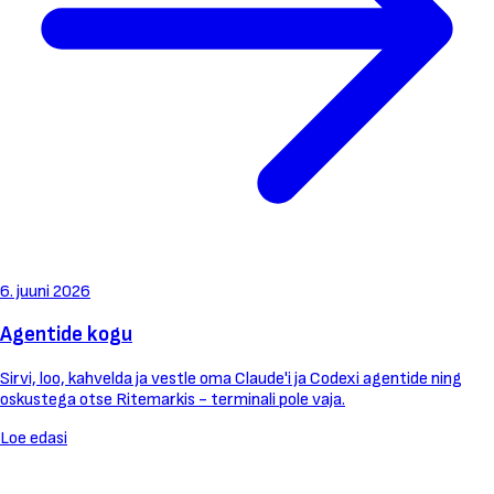
6. juuni 2026
Agentide kogu
Sirvi, loo, kahvelda ja vestle oma Claude'i ja Codexi agentide ning
oskustega otse Ritemarkis - terminali pole vaja.
Loe edasi