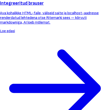
Integreeritud brauser
Ava kohalikke HTML-faile, väliseid saite ja localhost-aadresse
renderdatud lehtedena otse Ritemarki sees — kõrvuti
markdowniga, AI loeb mõlemat.
Loe edasi