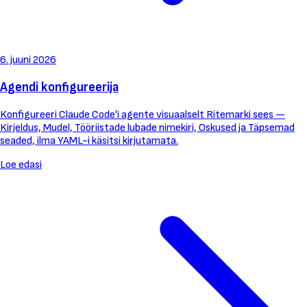
6. juuni 2026
Agendi konfigureerija
Konfigureeri Claude Code'i agente visuaalselt Ritemarki sees —
Kirjeldus, Mudel, Tööriistade lubade nimekiri, Oskused ja Täpsemad
seaded, ilma YAML-i käsitsi kirjutamata.
Loe edasi