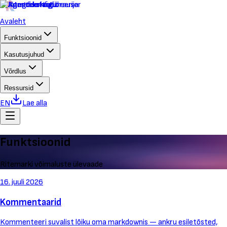
Avaleht
Funktsioonid
Kasutusjuhud
Võrdlus
Ressursid
EN
Lae alla
Funktsioonid
Ritemarki võimaluste ülevaade
16. juuli 2026
Kommentaarid
Kommenteeri suvalist lõiku oma markdownis — ankru esiletõsted,