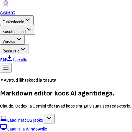
Avaleht
Funktsioonid
Kasutusjuhud
Võrdlus
Ressursid
EN
Lae alla
✦
Avatud lähtekood ja tasuta
Markdown editor koos
AI agentidega.
Claude, Codex ja Gemini töötavad koos sinuga visuaalses redaktoris. N
Laadi macOS jaoks
Laadi alla Windowsile