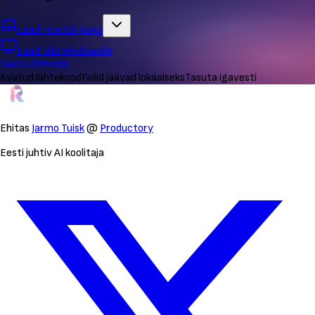
Laadi macOS jaoks
Laadi alla Windowsile
Vaata GitHubis
Avatud lähtekood
Failid jäävad lokaalseks
Tasuta igavesti
Ehitas
Jarmo Tuisk
@
Productory
Eesti juhtiv AI koolitaja