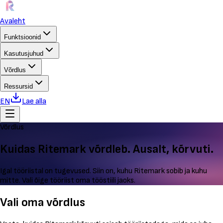
Avaleht
Funktsioonid
Kasutusjuhud
Võrdlus
Ressursid
EN
Lae alla
Võrdlus
Kuidas Ritemark võrdleb. Ausalt, kõrvuti.
Igal tööriistal on tugevused. Siin on, kuhu Ritemark sobib ja kuhu
mitte. Vali õige tööriist oma tööstiili jaoks.
Vali oma võrdlus