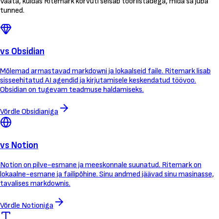
Vaata, kuidas Ritemark kõrvuti seisab tööriistadega, mida sa juba
tunned.
vs Obsidian
Mõlemad armastavad markdowni ja lokaalseid faile. Ritemark lisab
sisseehitatud AI agendid ja kirjutamisele keskendatud töövoo.
Obsidian on tugevam teadmuse haldamiseks.
Võrdle Obsidianiga
vs Notion
Notion on pilve-esmane ja meeskonnale suunatud. Ritemark on
lokaalne-esmane ja failipõhine. Sinu andmed jäävad sinu masinasse,
tavalises markdownis.
Võrdle Notioniga