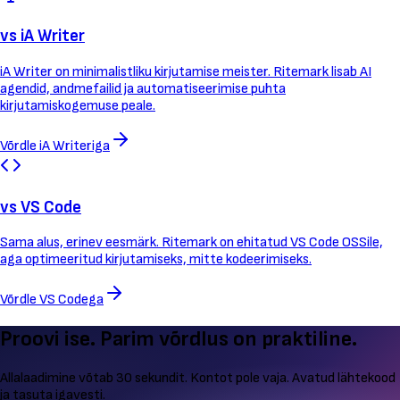
vs iA Writer
iA Writer on minimalistliku kirjutamise meister. Ritemark lisab AI
agendid, andmefailid ja automatiseerimise puhta
kirjutamiskogemuse peale.
Võrdle iA Writeriga
vs VS Code
Sama alus, erinev eesmärk. Ritemark on ehitatud VS Code OSSile,
aga optimeeritud kirjutamiseks, mitte kodeerimiseks.
Võrdle VS Codega
Proovi ise. Parim võrdlus on praktiline.
Allalaadimine võtab 30 sekundit. Kontot pole vaja. Avatud lähtekood
ja tasuta igavesti.