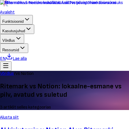
Avaleht
Funktsioonid
Kasutusjuhud
Võrdlus
Ressursid
EN
Lae alla
Võrdlus
/
vs Notion
Ritemark vs Notion: lokaalne-esmane vs
pilv, avatud vs suletud
3 artiklit selles kategoorias
Alusta siit