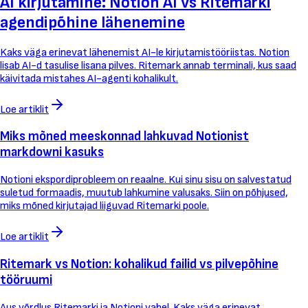
AI kirjutamine: Notion AI vs Ritemarki
agendipõhine lähenemine
Kaks väga erinevat lähenemist AI-le kirjutamistööriistas. Notion
lisab AI-d tasulise lisana pilves. Ritemark annab terminali, kus saad
käivitada mistahes AI-agenti kohalikult.
Loe artiklit
Miks mõned meeskonnad lahkuvad Notionist
markdowni kasuks
Notioni ekspordiprobleem on reaalne. Kui sinu sisu on salvestatud
suletud formaadis, muutub lahkumine valusaks. Siin on põhjused,
miks mõned kirjutajad liiguvad Ritemarki poole.
Loe artiklit
Ritemark vs Notion: kohalikud failid vs pilvepõhine
tööruumi
Aus võrdlus Ritemarki ja Notioni vahel. Kaks väga erinevat