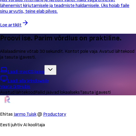
lähenemist kirjutamisele ja teadmiste haldamisele. Üks hoiab faile
sinu arvutis, teine elab pilves.
Loe artiklit
Proovi ise. Parim võrdlus on praktiline.
Allalaadimine võtab 30 sekundit. Kontot pole vaja. Avatud lähtekood
ja tasuta igavesti.
Laadi macOS jaoks
Laadi alla Windowsile
Vaata GitHubis
Avatud lähtekood
Failid jäävad lokaalseks
Tasuta igavesti
Ehitas
Jarmo Tuisk
@
Productory
Eesti juhtiv AI koolitaja