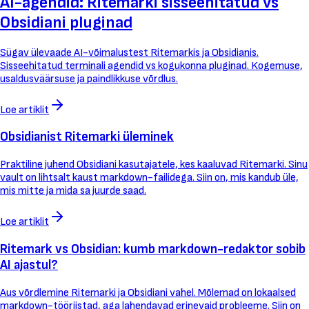
AI-agendid: Ritemarki sisseehitatud vs
Obsidiani pluginad
Sügav ülevaade AI-võimalustest Ritemarkis ja Obsidianis.
Sisseehitatud terminali agendid vs kogukonna pluginad. Kogemuse,
usaldusväärsuse ja paindlikkuse võrdlus.
Loe artiklit
Obsidianist Ritemarki üleminek
Praktiline juhend Obsidiani kasutajatele, kes kaaluvad Ritemarki. Sinu
vault on lihtsalt kaust markdown-failidega. Siin on, mis kandub üle,
mis mitte ja mida sa juurde saad.
Loe artiklit
Ritemark vs Obsidian: kumb markdown-redaktor sobib
AI ajastul?
Aus võrdlemine Ritemarki ja Obsidiani vahel. Mõlemad on lokaalsed
markdown-tööriistad, aga lahendavad erinevaid probleeme. Siin on