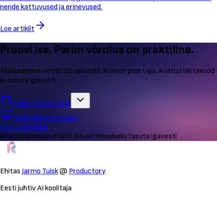
nende kattuvused ja erinevused.
Loe artiklit
Proovi ise. Parim võrdlus on praktiline.
Allalaadimine võtab 30 sekundit. Kontot pole vaja. Avatud lähtekood
ja tasuta igavesti.
Laadi macOS jaoks
Laadi alla Windowsile
Vaata GitHubis
Avatud lähtekood
Failid jäävad lokaalseks
Tasuta igavesti
Ehitas
Jarmo Tuisk
@
Productory
Eesti juhtiv AI koolitaja