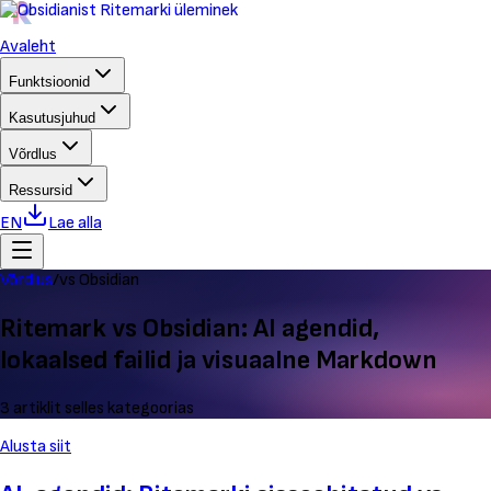
Avaleht
Funktsioonid
Kasutusjuhud
Võrdlus
Ressursid
EN
Lae alla
Võrdlus
/
vs Obsidian
Ritemark vs Obsidian: AI agendid,
lokaalsed failid ja visuaalne Markdown
3 artiklit selles kategoorias
Alusta siit