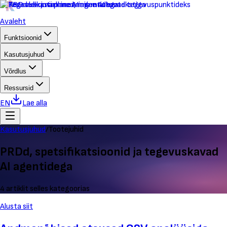
Avaleht
Funktsioonid
Kasutusjuhud
Võrdlus
Ressursid
EN
Lae alla
Kasutusjuhud
/
Tootejuhid
PRDd, spetsifikatsioonid ja tegevuskavad
AI agentidega
4 artiklit selles kategoorias
Alusta siit