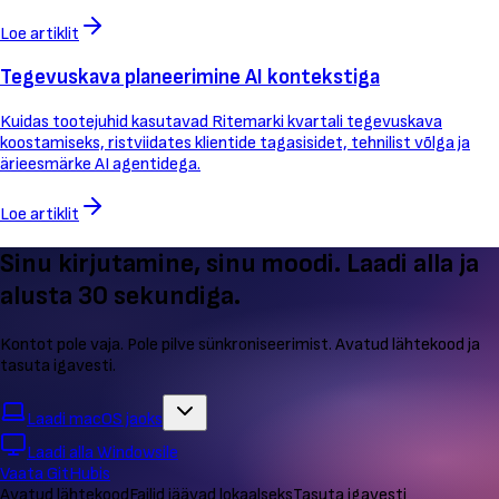
Loe artiklit
Tegevuskava planeerimine AI kontekstiga
Kuidas tootejuhid kasutavad Ritemarki kvartali tegevuskava
koostamiseks, ristviidates klientide tagasisidet, tehnilist võlga ja
ärieesmärke AI agentidega.
Loe artiklit
Sinu kirjutamine, sinu moodi. Laadi alla ja
alusta 30 sekundiga.
Kontot pole vaja. Pole pilve sünkroniseerimist. Avatud lähtekood ja
tasuta igavesti.
Laadi macOS jaoks
Laadi alla Windowsile
Vaata GitHubis
Avatud lähtekood
Failid jäävad lokaalseks
Tasuta igavesti