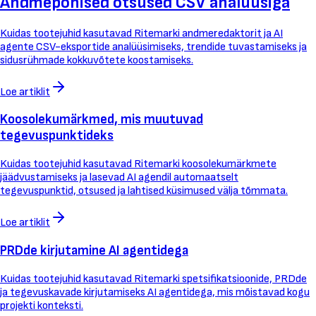
Andmepõhised otsused CSV analüüsiga
Kuidas tootejuhid kasutavad Ritemarki andmeredaktorit ja AI
agente CSV-eksportide analüüsimiseks, trendide tuvastamiseks ja
sidusrühmade kokkuvõtete koostamiseks.
Loe artiklit
Koosolekumärkmed, mis muutuvad
tegevuspunktideks
Kuidas tootejuhid kasutavad Ritemarki koosolekumärkmete
jäädvustamiseks ja lasevad AI agendil automaatselt
tegevuspunktid, otsused ja lahtised küsimused välja tõmmata.
Loe artiklit
PRDde kirjutamine AI agentidega
Kuidas tootejuhid kasutavad Ritemarki spetsifikatsioonide, PRDde
ja tegevuskavade kirjutamiseks AI agentidega, mis mõistavad kogu
projekti konteksti.