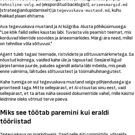
(eksporditud backlogist),
tehniline-volg.md
arieesmargid.md
(strateegianõupidamiselt) ja
, kuhu
tegevuskava-mustand.md
hakkad plaani ehitama.
Ava tegevuskava mustand ja AI külgriba. Alusta põhiküsimusega:
"Loe kõik failid selles kaustas läbi. Tuvasta viis peamist teemat, mis
korduvad klientide soovides ja ärieesmärkides. Märgi ära need, millel
on tehnilise võla sõltuvusi."
Agent tuleb tagasi teemade, ristviidete ja sõltuvusmärkmetega. Sa
nõustud kolmega, vaidled kahe üle ja täpsustad. Seejärel liigud
järjestamise juurde, paludes agendil aidata läbi mõelda, mis peab
enne valmima, lähtudes sõltuvustest ja töömahuhinangutest.
Kahe tunniga on sul tegevuskava mustand selge põhjendusega iga
prioriteedi taga. Mitte sellepärast, et AI otsustas sinu eest, vaid
sellepärast, et ta aitas näha seoseid dokumentide vahel, mille käsitsi
leidmine oleks võtnud terve päeva.
Miks see töötab paremini kui eraldi
tööriistad
Tegevuskava on markdownis. Saad selle giti commitida, võrrelda