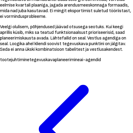
eelmise kvartali plaaniga, jagada arendusmeeskonnaga formaadis,
mida nad juba kasutavad. Ei mingit eksportimist suletud tööriistast,
ei vormindusprobleeme.
Veelgi olulisem, põhjendused jäävad otsusega seotuks. Kui keegi
aprillis küsib, miks sa teatud funktsionaalsust prioriseerisid, saad
planeerimiskausta avada. Lähtefailid on seal. Vestlus agendiga on
seal. Loogika ahel kliendi soovist tegevuskava punktini on jälgitav.
Seda ei anna ükski kombinatsioon tabelitest ja vestlusakendest.
tootejuhtimine
tegevuskava
planeerimine
ai-agendid