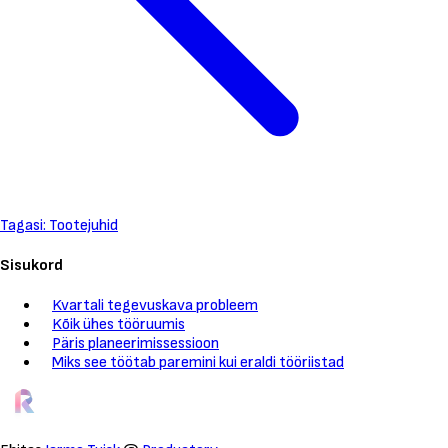
Tagasi: Tootejuhid
Sisukord
Kvartali tegevuskava probleem
Kõik ühes tööruumis
Päris planeerimissessioon
Miks see töötab paremini kui eraldi tööriistad