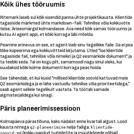
Kõik ühes tööruumis
Ritemark laseb sul kõik sisendid panna ühte projektikausta. Klientide
tagasiside märkmed ühte markdown-faili. Tehnilise võla kokkuvõte
teise. Ärieesmärgid kolmandasse. Ava need kõik samas tööruumis ja
kutsu AI agent appi, et kõiki korraga läbi mõelda.
Peamine erinevus on see, et agent loeb sinu tegelikke faile. Sa ei pea
lõike kopeerima ega kokkuvõtteid kirjutama. Ütled "loe klientide
tagasiside fail, tehnilise võla nimekiri ja Q2 eesmärkide dokument" ja
ta teebki seda. Tal on kogu pilt, samamoodi nagu sinul oleks, kui
suudaksid kõiki kolme dokumenti korraga peas hoida.
See tähendab, et kui küsid "millised klientide soovid kattuvad meie
Q2 eesmärkidega ja ei lähe vastuollu tehnilise võla prioriteetidega,"
saab agent sellele tegelikult vastata. Ta töötab samade
algmaterjalidega kui sinagi.
Päris planeerimissessioon
Kolmapäeva pärastlõuna, kaks nädalat enne kvartali algust. Lood
kausta nimega
nelja failiga:
q2-planeerimine
klientide-
(kokku pandud tugipiletite ja müügikõnede põhjal),
soovid.md