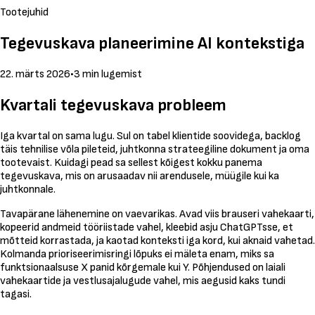
Tootejuhid
Tegevuskava planeerimine AI kontekstiga
22. märts 2026
•
3 min lugemist
Kvartali tegevuskava probleem
Iga kvartal on sama lugu. Sul on tabel klientide soovidega, backlog
täis tehnilise võla pileteid, juhtkonna strateegiline dokument ja oma
tootevaist. Kuidagi pead sa sellest kõigest kokku panema
tegevuskava, mis on arusaadav nii arendusele, müügile kui ka
juhtkonnale.
Tavapärane lähenemine on vaevarikas. Avad viis brauseri vahekaarti,
kopeerid andmeid tööriistade vahel, kleebid asju ChatGPTsse, et
mõtteid korrastada, ja kaotad konteksti iga kord, kui aknaid vahetad.
Kolmanda prioriseerimisringi lõpuks ei mäleta enam, miks sa
funktsionaalsuse X panid kõrgemale kui Y. Põhjendused on laiali
vahekaartide ja vestlusajalugude vahel, mis aegusid kaks tundi
tagasi.