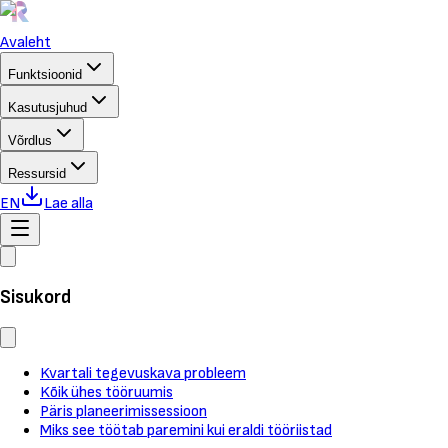
Avaleht
Funktsioonid
Kasutusjuhud
Võrdlus
Ressursid
EN
Lae alla
Sisukord
Kvartali tegevuskava probleem
Kõik ühes tööruumis
Päris planeerimissessioon
Miks see töötab paremini kui eraldi tööriistad