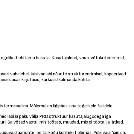
tegelikult ehitama hakata. Kasutajalood, vastuvõtukriteeriumid,
seri vahelehel, küsivad abi nõuete struktureerimisel, kopeerivad
imeses osas kirjutasid, kui küsid kolmanda kohta.
terminaalina. Mõlemal on ligipääs sinu tegelikele failidele.
ed läbi ja paku välja PRD struktuur kasutajalugudega iga
tuuri. Sa võtad vastu, mis töötab, muudad, mis ei tööta, ja jätkad.
uduvaid äärjuhte, on tal kogu kontekst olemas. Pole vaja "siin on,