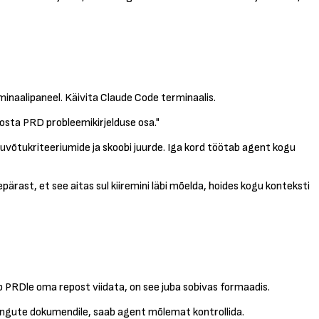
inaalipaneel. Käivita Claude Code terminaalis.
oosta PRD probleemikirjelduse osa."
vastuvõtukriteeriumide ja skoobi juurde. Iga kord töötab agent kogu
ärast, et see aitas sul kiiremini läbi mõelda, hoides kogu konteksti
b PRDle oma repost viidata, on see juba sobivas formaadis.
iirangute dokumendile, saab agent mõlemat kontrollida.