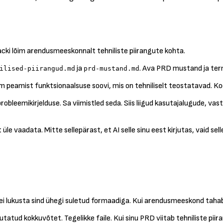
cki lõim arendusmeeskonnalt tehniliste piirangute kohta.
ja
. Ava PRD mustand ja term
ilised-piirangud.md
prd-mustand.md
olm peamist funktsionaalsuse soovi, mis on tehniliselt teostatavad. K
d probleemikirjelduse. Sa viimistled seda. Siis liigud kasutajalugude, 
aadata. Mitte sellepärast, et AI selle sinu eest kirjutas, vaid sellep
, ei lukusta sind ühegi suletud formaadiga. Kui arendusmeeskond taha
irjutatud kokkuvõtet. Tegelikke faile. Kui sinu PRD viitab tehniliste p