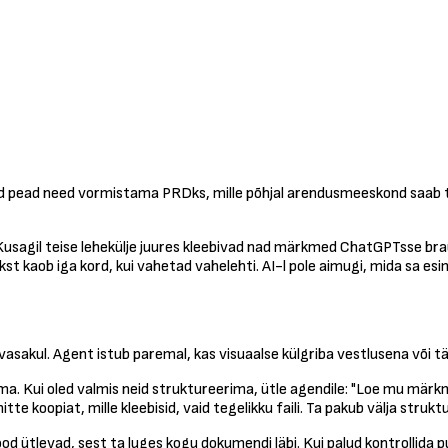
Nüüd pead need vormistama PRDks, mille põhjal arendusmeeskond saab 
Kusagil teise lehekülje juures kleebivad nad märkmed ChatGPTsse brau
ekst kaob iga kord, kui vahetad vahelehti. AI-l pole aimugi, mida sa es
sakul. Agent istub paremal, kas visuaalse külgriba vestlusena või täis
. Kui oled valmis neid struktureerima, ütle agendile: "Loe mu märkm
itte koopiat, mille kleebisid, vaid tegelikku faili. Ta pakub välja struk
d ütlevad, sest ta luges kogu dokumendi läbi. Kui palud kontrollida pu