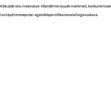
Kõik jääb sinu masinasse. Kliendiintervjuude märkmed, konkurentsianalüü
tootejuhtimine
prd
ai-agendid
spetsifikatsioonid
tegevuskava