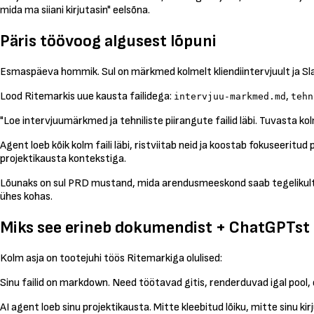
mida ma siiani kirjutasin" eelsõna.
Päris töövoog algusest lõpuni
Esmaspäeva hommik. Sul on märkmed kolmelt kliendiintervjuult ja Sla
Lood Ritemarkis uue kausta failidega:
,
intervjuu-markmed.md
tehn
"Loe intervjuumärkmed ja tehniliste piirangute failid läbi. Tuvasta k
Agent loeb kõik kolm faili läbi, ristviitab neid ja koostab fokuseeritu
projektikausta kontekstiga.
Lõunaks on sul PRD mustand, mida arendusmeeskond saab tegelikult üle v
ühes kohas.
Miks see erineb dokumendist + ChatGPTst
Kolm asja on tootejuhi töös Ritemarkiga olulised:
Sinu failid on markdown. Need töötavad gitis, renderduvad igal pool
AI agent loeb sinu projektikausta. Mitte kleebitud lõiku, mitte sinu k