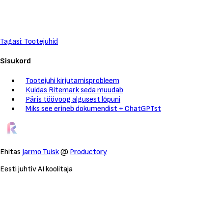
Tagasi: Tootejuhid
Sisukord
Tootejuhi kirjutamisprobleem
Kuidas Ritemark seda muudab
Päris töövoog algusest lõpuni
Miks see erineb dokumendist + ChatGPTst
Ehitas
Jarmo Tuisk
@
Productory
Eesti juhtiv AI koolitaja