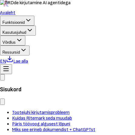
Avaleht
Funktsioonid
Kasutusjuhud
Võrdlus
Ressursid
EN
Lae alla
Sisukord
Tootejuhi kirjutamisprobleem
Kuidas Ritemark seda muudab
Päris töövoog algusest lõpuni
Miks see erineb dokumendist + ChatGPTst