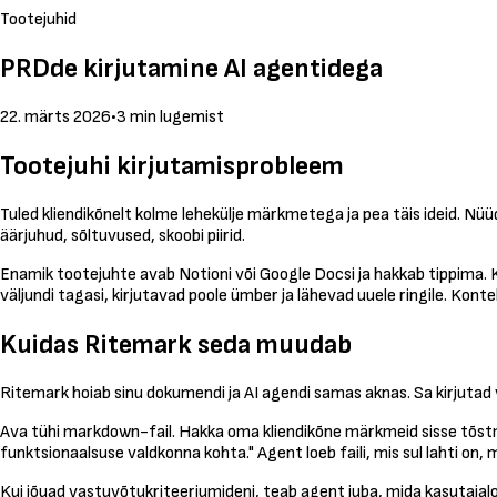
Tootejuhid
PRDde kirjutamine AI agentidega
22. märts 2026
•
3 min lugemist
Tootejuhi kirjutamisprobleem
Tuled kliendikõnelt kolme lehekülje märkmetega ja pea täis ideid. 
äärjuhud, sõltuvused, skoobi piirid.
Enamik tootejuhte avab Notioni või Google Docsi ja hakkab tippima. 
väljundi tagasi, kirjutavad poole ümber ja lähevad uuele ringile. Kont
Kuidas Ritemark seda muudab
Ritemark hoiab sinu dokumendi ja AI agendi samas aknas. Sa kirjutad va
Ava tühi markdown-fail. Hakka oma kliendikõne märkmeid sisse tõstma
funktsionaalsuse valdkonna kohta." Agent loeb faili, mis sul lahti on, m
Kui jõuad vastuvõtukriteeriumideni, teab agent juba, mida kasutajaloo