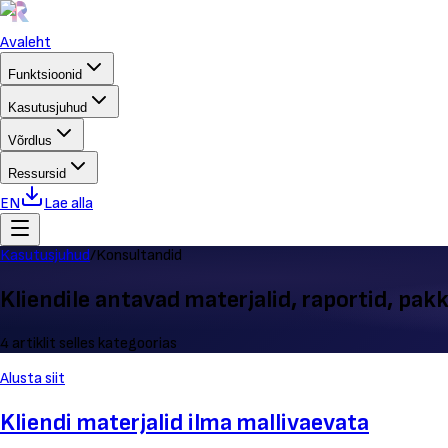
Avaleht
Funktsioonid
Kasutusjuhud
Võrdlus
Ressursid
EN
Lae alla
Kasutusjuhud
/
Konsultandid
Kliendile antavad materjalid, raportid, pa
4 artiklit selles kategoorias
Alusta siit
Kliendi materjalid ilma mallivaevata