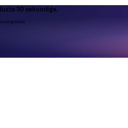
alusta 30 sekundiga.
asuta igavesti.