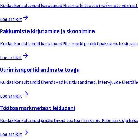
Kuidas konsultandid kasutavad Ritemarki töötoa märkmete vormistami
Loe artiklit
Pakkumiste kirjutamine ja skoopimine
Kuidas konsultandid kasutavad Ritemarki projektipakkumiste kirjuta
Loe artiklit
Uurimisraportid andmete toega
Kuidas konsultandid ühendavad küsitlusandmed, intervjuude ülestähen
Loe artiklit
Töötoa markmetest leidudeni
Kuidas konsultandid jäädlistavad töötoa markmed Ritemarkis ja kas
Loe artiklit