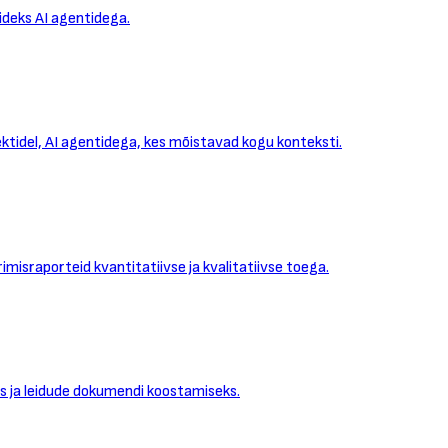
ideks AI agentidega.
ktidel, AI agentidega, kes mõistavad kogu konteksti.
israporteid kvantitatiivse ja kvalitatiivse toega.
s ja leidude dokumendi koostamiseks.