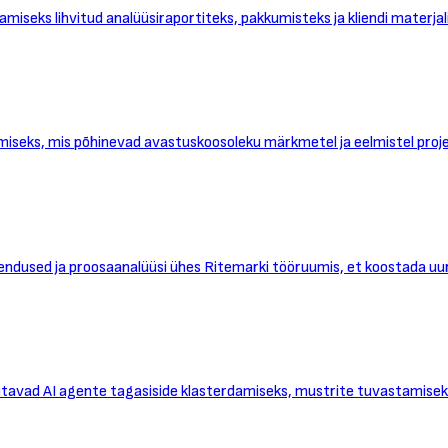
seks lihvitud analüüsiraportiteks, pakkumisteks ja kliendi materjal
miseks, mis põhinevad avastuskoosoleku märkmetel ja eelmistel proje
dused ja proosaanalüüsi ühes Ritemarki tööruumis, et koostada uurim
utavad AI agente tagasiside klasterdamiseks, mustrite tuvastamisek