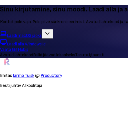
Sinu kirjutamine, sinu moodi. Laadi alla ja 
Kontot pole vaja. Pole pilve sünkroniseerimist. Avatud lähtekood ja t
Laadi macOS jaoks
Laadi alla Windowsile
Vaata GitHubis
Avatud lähtekood
Failid jäävad lokaalseks
Tasuta igavesti
Ehitas
Jarmo Tuisk
@
Productory
Eesti juhtiv AI koolitaja