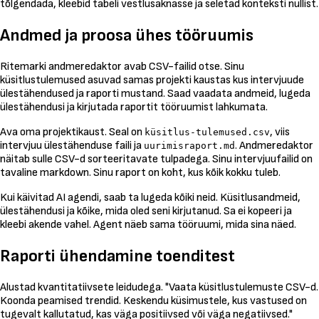
tõlgendada, kleebid tabeli vestlusaknasse ja seletad konteksti nullist.
Andmed ja proosa ühes tööruumis
Ritemarki andmeredaktor avab CSV-failid otse. Sinu
küsitlustulemused asuvad samas projekti kaustas kus intervjuude
ülestähendused ja raporti mustand. Saad vaadata andmeid, lugeda
ülestähendusi ja kirjutada raportit tööruumist lahkumata.
Ava oma projektikaust. Seal on
, viis
küsitlus-tulemused.csv
intervjuu ülestähenduse faili ja
. Andmeredaktor
uurimisraport.md
näitab sulle CSV-d sorteeritavate tulpadega. Sinu intervjuufailid on
tavaline markdown. Sinu raport on koht, kus kõik kokku tuleb.
Kui käivitad AI agendi, saab ta lugeda kõiki neid. Küsitlusandmeid,
ülestähendusi ja kõike, mida oled seni kirjutanud. Sa ei kopeeri ja
kleebi akende vahel. Agent näeb sama tööruumi, mida sina näed.
Raporti ühendamine toenditest
Alustad kvantitatiivsete leidudega. "Vaata küsitlustulemuste CSV-d.
Koonda peamised trendid. Keskendu küsimustele, kus vastused on
tugevalt kallutatud, kas väga positiivsed või väga negatiivsed."