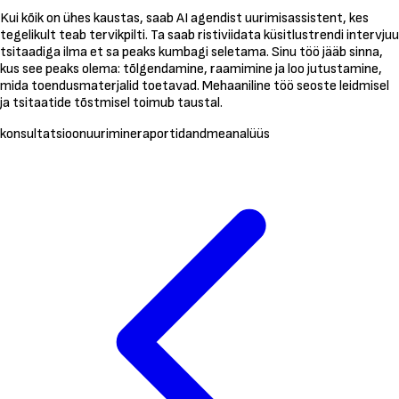
Kui kõik on ühes kaustas, saab AI agendist uurimisassistent, kes
tegelikult teab tervikpilti. Ta saab ristiviidata küsitlustrendi intervjuu
tsitaadiga ilma et sa peaks kumbagi seletama. Sinu töö jääb sinna,
kus see peaks olema: tõlgendamine, raamimine ja loo jutustamine,
mida toendusmaterjalid toetavad. Mehaaniline töö seoste leidmisel
ja tsitaatide tõstmisel toimub taustal.
konsultatsioon
uurimine
raportid
andmeanalüüs