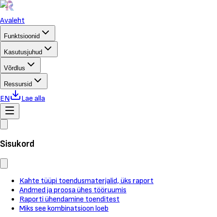
Avaleht
Funktsioonid
Kasutusjuhud
Võrdlus
Ressursid
EN
Lae alla
Sisukord
Kahte tüüpi toendusmaterjalid, üks raport
Andmed ja proosa ühes tööruumis
Raporti ühendamine toenditest
Miks see kombinatsioon loeb