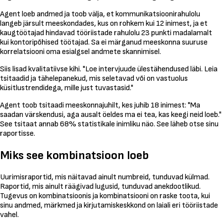
Agent loeb andmed ja toob välja, et kommunikatsioonirahulolu
langeb järsult meeskondades, kus on rohkem kui 12 inimest, ja et
kaugtöötajad hindavad tööriistade rahulolu 23 punkti madalamalt
kui kontoripõhised töötajad. Sa ei märganud meeskonna suuruse
korrelatsiooni oma esialgsel andmete skannimisel.
Siis lisad kvalitatiivse kihi. "Loe intervjuude ülestähendused läbi. Leia
tsitaadid ja tähelepanekud, mis seletavad või on vastuolus
küsitlustrendidega, mille just tuvastasid."
Agent toob tsitaadi meeskonnajuhilt, kes juhib 18 inimest: "Ma
saadan värskendusi, aga ausalt öeldes ma ei tea, kas keegi neid loeb."
See tsitaat annab 68% statistikale inimliku näo. See läheb otse sinu
raportisse.
Miks see kombinatsioon loeb
Uurimisraportid, mis näitavad ainult numbreid, tunduvad külmad.
Raportid, mis ainult räägivad lugusid, tunduvad anekdootlikud.
Tugevus on kombinatsioonis ja kombinatsiooni on raske toota, kui
sinu andmed, märkmed ja kirjutamiskeskkond on laiali eri tööriistade
vahel.