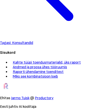
Tagasi: Konsultandid
Sisukord
Kahte tüüpi toendusmaterjalid, üks raport
Andmed ja proosa ühes tööruumis
Raporti ühendamine toenditest
Miks see kombinatsioon loeb
Ehitas
Jarmo Tuisk
@
Productory
Eesti juhtiv AI koolitaja