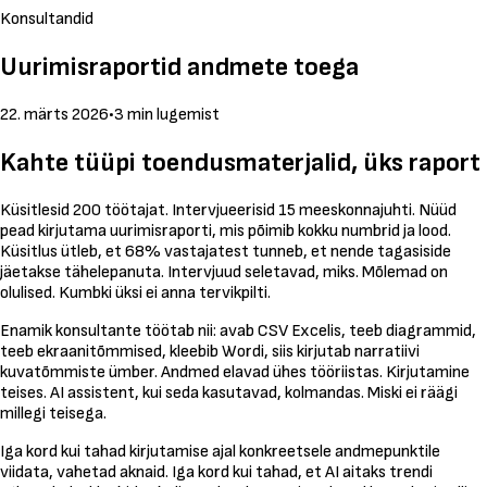
Konsultandid
Uurimisraportid andmete toega
22. märts 2026
•
3 min lugemist
Kahte tüüpi toendusmaterjalid, üks raport
Küsitlesid 200 töötajat. Intervjueerisid 15 meeskonnajuhti. Nüüd
pead kirjutama uurimisraporti, mis põimib kokku numbrid ja lood.
Küsitlus ütleb, et 68% vastajatest tunneb, et nende tagasiside
jäetakse tähelepanuta. Intervjuud seletavad, miks. Mõlemad on
olulised. Kumbki üksi ei anna tervikpilti.
Enamik konsultante töötab nii: avab CSV Excelis, teeb diagrammid,
teeb ekraanitõmmised, kleebib Wordi, siis kirjutab narratiivi
kuvatõmmiste ümber. Andmed elavad ühes tööriistas. Kirjutamine
teises. AI assistent, kui seda kasutavad, kolmandas. Miski ei räägi
millegi teisega.
Iga kord kui tahad kirjutamise ajal konkreetsele andmepunktile
viidata, vahetad aknaid. Iga kord kui tahad, et AI aitaks trendi