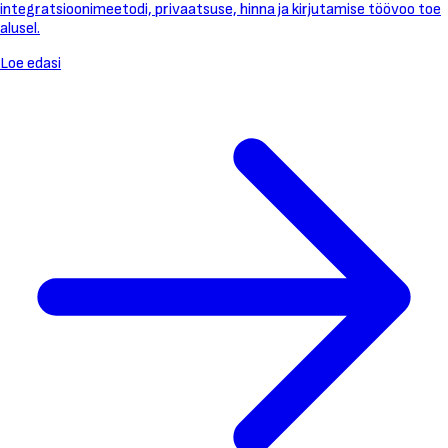
integratsioonimeetodi, privaatsuse, hinna ja kirjutamise töövoo toe
alusel.
Loe edasi