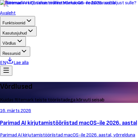
Avaleht
Funktsioonid
Kasutusjuhud
Võrdlus
Ressursid
EN
Lae alla
Võrdlused
Kuidas Ritemark teiste tööriistadega kõrvuti seisab
16. märts 2026
Parimad AI kirjutamistööriistad macOS-ile 2026. aastal
Parimad AI kirjutamistööriistad macOS-ile 2026. aastal, võrrelduna