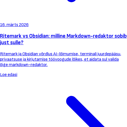
16. märts 2026
Ritemark vs Obsidian: milline Markdown-redaktor sobib
just sulle?
Ritemark ja Obsidian võrdlus AI-lõimumise, terminali juurdepääsu,
privaatsuse ja kirjutamise töövoogude lõikes, et aidata sul valida
õige markdown-redaktor.
Loe edasi