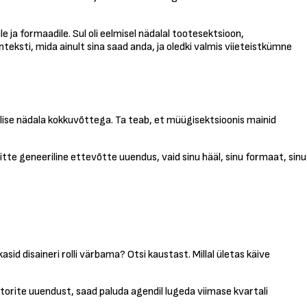
 ja formaadile. Sul oli eelmisel nädalal tootesektsioon,
eksti, mida ainult sina saad anda, ja oledki valmis viieteistkümne
lise nädala kokkuvõttega. Ta teab, et müügisektsioonis mainid
tte geneeriline ettevõtte uuendus, vaid sinu hääl, sinu formaat, sinu
id disaineri rolli värbama? Otsi kaustast. Millal ületas käive
estorite uuendust, saad paluda agendil lugeda viimase kvartali