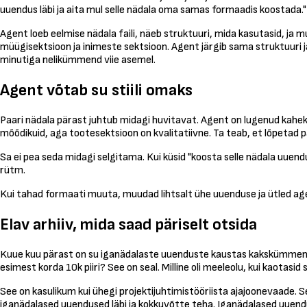
uuendus läbi ja aita mul selle nädala oma samas formaadis koostada."
Agent loeb eelmise nädala faili, näeb struktuuri, mida kasutasid, ja 
müügisektsioon ja inimeste sektsioon. Agent järgib sama struktuuri j
minutiga nelikümmend viie asemel.
Agent võtab su stiili omaks
Paari nädala pärast juhtub midagi huvitavat. Agent on lugenud kahek
mõõdikuid, aga tootesektsioon on kvalitatiivne. Ta teab, et lõpetad p
Sa ei pea seda midagi selgitama. Kui küsid "koosta selle nädala uuen
rütm.
Kui tahad formaati muuta, muudad lihtsalt ühe uuenduse ja ütled agendi
Elav arhiiv, mida saad päriselt otsida
Kuue kuu pärast on su iganädalaste uuenduste kaustas kakskümmend viis
esimest korda 10k piiri? See on seal. Milline oli meeleolu, kui kaotasid s
See on kasulikum kui ühegi projektijuhtimistööriista ajajoonevaade. S
iganädalased uuendused läbi ja kokkuvõtte teha. Iganädalased uuendu