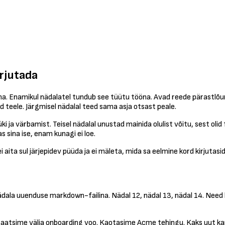
irjutada
. Enamikul nädalatel tundub see tüütu tööna. Avad reede pärastlõuna
ad teele. Järgmisel nädalal teed sama asja otsast peale.
 ja värbamist. Teisel nädalal unustad mainida olulist võitu, sest oli
s sina ise, enam kunagi ei loe.
i aita sul järjepidev püüda ja ei mäleta, mida sa eelmine kord kirjutasid
dala uuenduse markdown-failina. Nädal 12, nädal 13, nädal 14. Need k
aatsime välja onboarding voo. Kaotasime Acme tehingu. Kaks uut kandida