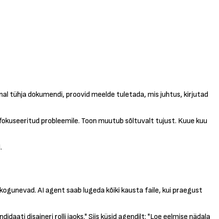
l tühja dokumendi, proovid meelde tuletada, mis juhtus, kirjutad
d fokuseeritud probleemile. Toon muutub sõltuvalt tujust. Kuue kuu
.
ogunevad. AI agent saab lugeda kõiki kausta faile, kui praegust
ati disaineri rolli jaoks." Siis küsid agendilt: "Loe eelmise nädala