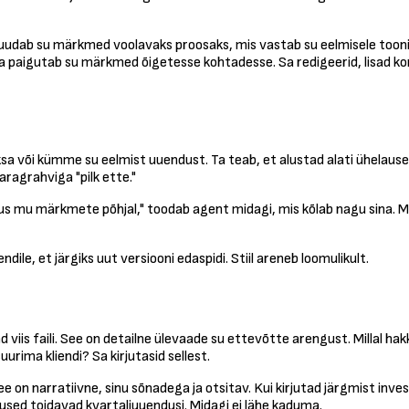
muudab su märkmed voolavaks proosaks, mis vastab su eelmisele toonile
a paigutab su märkmed õigetesse kohtadesse. Sa redigeerid, lisad kont
sa või kümme su eelmist uuendust. Ta teab, et alustad alati ühelause
aragrahviga "pilk ette."
dus mu märkmete põhjal," toodab agent midagi, mis kõlab nagu sina. Mi
le, et järgiks uut versiooni edaspidi. Stiil areneb loomulikult.
 faili. See on detailne ülevaade su ettevõtte arengust. Millal hakkas
uurima kliendi? Sa kirjutasid sellest.
ee on narratiivne, sinu sõnadega ja otsitav. Kui kirjutad järgmist inv
sed toidavad kvartaliuuendusi. Midagi ei lähe kaduma.