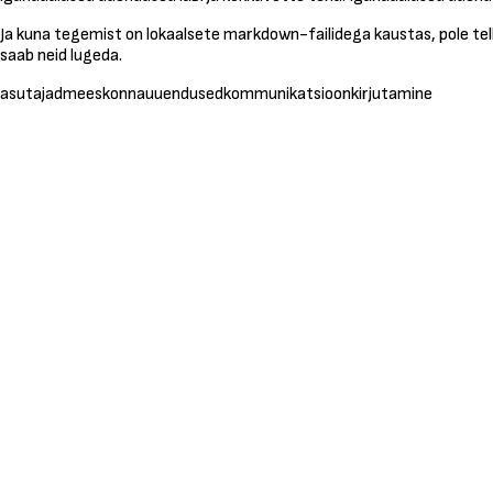
Ja kuna tegemist on lokaalsete markdown-failidega kaustas, pole telli
saab neid lugeda.
asutajad
meeskonnauuendused
kommunikatsioon
kirjutamine