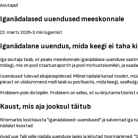
Asutajad
Iganädalased uuendused meeskonnale
22. märts 2026
•
3 min lugemist
Iganädalane uuendus, mida keegi ei taha k
Iga asutaja teab, et peaks meeskonnale iganädalase uuenduse saatma
midagi, mis on pool staatusraportit ja pool motivatsioonikiri, ja saad
Uuendused tulevad ebajärjepidevad. Mõnel nädalal katad toodet, müüki
pärast on viiskümmend meili laiali su postkastis, mida keegi, sealhulga
Probleem pole distsipliin. Probleem on selles, et su kirjutamistööriist e
Kaust, mis aja jooksul täitub
Ritemarkis lood kausta "iganädalased-uuendused" ja salvestad iga nä
nädalat koostad.
Avad uue faili selle nädala uuenduse jaoks ja kirjutad toormärkmed. "S