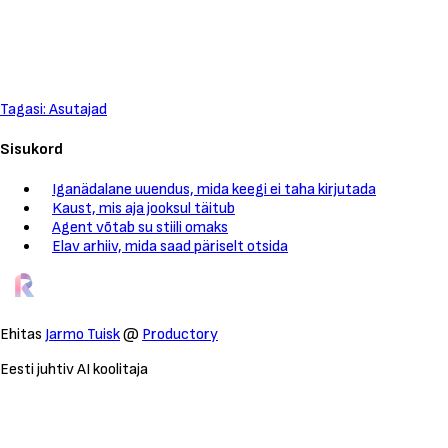
Tagasi: Asutajad
Sisukord
Iganädalane uuendus, mida keegi ei taha kirjutada
Kaust, mis aja jooksul täitub
Agent võtab su stiili omaks
Elav arhiiv, mida saad päriselt otsida
Ehitas
Jarmo Tuisk
@
Productory
Eesti juhtiv AI koolitaja