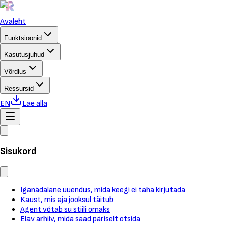
Avaleht
Funktsioonid
Kasutusjuhud
Võrdlus
Ressursid
EN
Lae alla
Sisukord
Iganädalane uuendus, mida keegi ei taha kirjutada
Kaust, mis aja jooksul täitub
Agent võtab su stiili omaks
Elav arhiiv, mida saad päriselt otsida