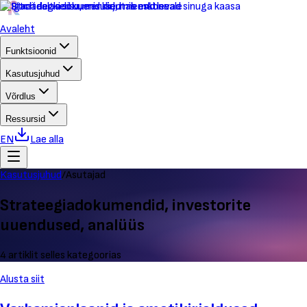
Avaleht
Funktsioonid
Kasutusjuhud
Võrdlus
Ressursid
EN
Lae alla
Kasutusjuhud
/
Asutajad
Strateegiadokumendid, investorite
uuendused, analüüs
4 artiklit selles kategoorias
Alusta siit