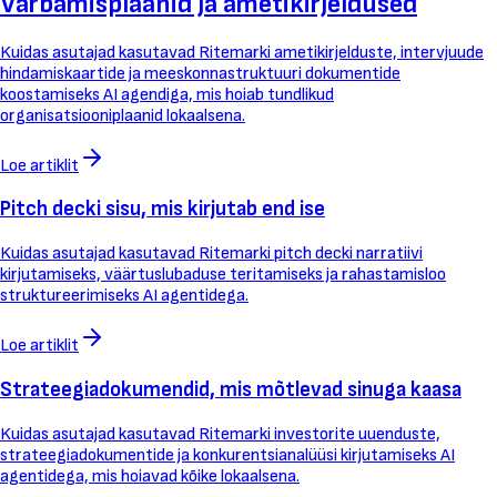
Varbamisplaanid ja ametikirjeldused
Kuidas asutajad kasutavad Ritemarki ametikirjelduste, intervjuude
hindamiskaartide ja meeskonnastruktuuri dokumentide
koostamiseks AI agendiga, mis hoiab tundlikud
organisatsiooniplaanid lokaalsena.
Loe artiklit
Pitch decki sisu, mis kirjutab end ise
Kuidas asutajad kasutavad Ritemarki pitch decki narratiivi
kirjutamiseks, väärtuslubaduse teritamiseks ja rahastamisloo
struktureerimiseks AI agentidega.
Loe artiklit
Strateegiadokumendid, mis mõtlevad sinuga kaasa
Kuidas asutajad kasutavad Ritemarki investorite uuenduste,
strateegiadokumentide ja konkurentsianalüüsi kirjutamiseks AI
agentidega, mis hoiavad kõike lokaalsena.