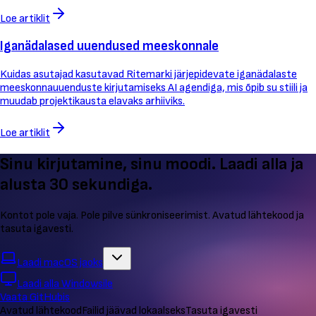
Loe artiklit
Iganädalased uuendused meeskonnale
Kuidas asutajad kasutavad Ritemarki järjepidevate iganädalaste
meeskonnauuenduste kirjutamiseks AI agendiga, mis õpib su stiili ja
muudab projektikausta elavaks arhiiviks.
Loe artiklit
Sinu kirjutamine, sinu moodi. Laadi alla ja
alusta 30 sekundiga.
Kontot pole vaja. Pole pilve sünkroniseerimist. Avatud lähtekood ja
tasuta igavesti.
Laadi macOS jaoks
Laadi alla Windowsile
Vaata GitHubis
Avatud lähtekood
Failid jäävad lokaalseks
Tasuta igavesti