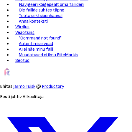
Navigeeri kõigepealt oma failideni
Ole failide suhtes täpne
Tööta sektsioonhaaval
Anna konteksti
Võrdlus
Veaotsing
"Command not found"
Autentimise vead
AI ei näe minu faili
Muudatused ei ilmu RiteMarkis
Seotud
Ehitas
Jarmo Tuisk
@
Productory
Eesti juhtiv AI koolitaja