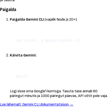
ja tasuta.
Paigalda
Paigalda Gemini CLI
(vajalik Node.js 20+):
Kopeeri
Käivita Gemini:
Kopeeri
Logi sisse oma Google'i kontoga. Tasuta tase annab 60
päringut minutis ja 1000 päringut päevas, API võtit pole vaja.
Loe lähemalt: Gemini CLI dokumentatsioon →