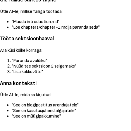
Ütle AI-le, millise failiga töötada:
"Muuda introduction.md"
"Loe chapters/chapter-1.md ja paranda seda"
Tööta sektsioonhaaval
Ära küsi kõike korraga:
"Paranda avalõiku"
"Nüüd tee sektsioon 2 selgemaks"
"Lisa kokkuvõte"
Anna konteksti
Ütle AI-le, mida sa kirjutad:
"See on blogipostitus arendajatele"
"See on kasutusjuhend algajatele"
"See on müügipakkumine"