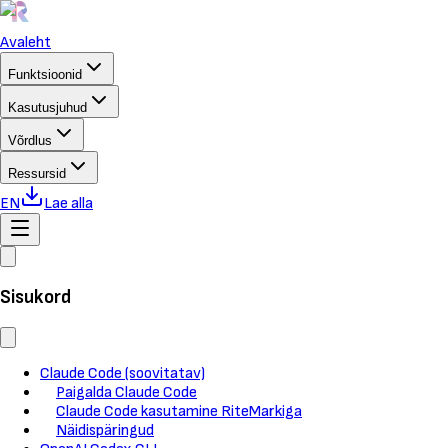
Avaleht
Funktsioonid
Kasutusjuhud
Võrdlus
Ressursid
EN
Lae alla
Sisukord
Claude Code (soovitatav)
Paigalda Claude Code
Claude Code kasutamine RiteMarkiga
Näidispäringud