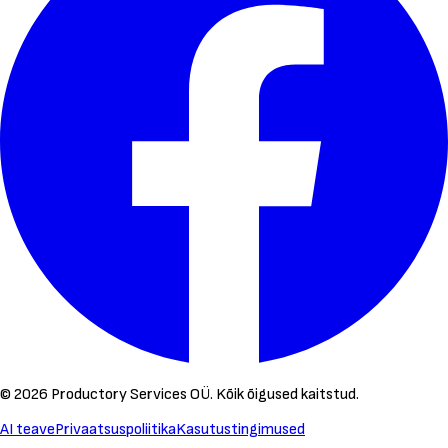
©
2026
Productory Services OÜ.
Kõik õigused kaitstud.
AI teave
Privaatsuspoliitika
Kasutustingimused