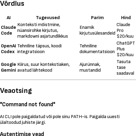
Võrdlus
AI
Tugevused
Parim
Hind
Konteksti mõistmine,
Claude
Claude
Enamik
nüansirohke kirjutus,
Pro
Code
kirjutusülesandeid
markdowni asjatundlikkus
$20/kuu
ChatGPT
OpenAI
Tehniline täpsus, koodi
Tehniline
Plus
Codex
integratsioon
dokumentatsioon
$20/kuu
Tasuta
Google
Kiirus, suur kontekstiaken,
Ajurünnak,
tase
Gemini
avatud lähtekood
mustandid
saadaval
Veaotsing
"Command not found"
AI CLI pole paigaldatud või pole sinu PATH-is. Paigalda uuesti
ülaltoodud juhiste järgi.
Autentimise vead