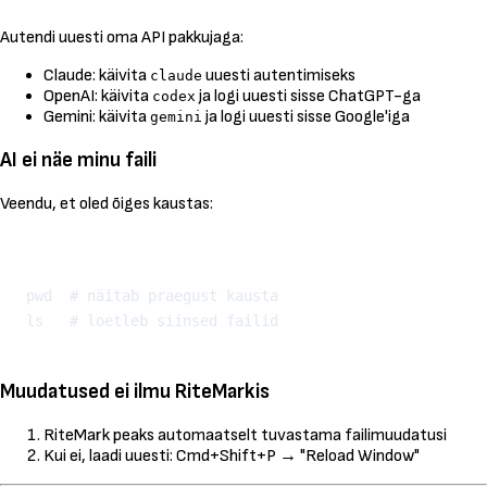
Autendi uuesti oma API pakkujaga:
Claude: käivita
uuesti autentimiseks
claude
OpenAI: käivita
ja logi uuesti sisse ChatGPT-ga
codex
Gemini: käivita
ja logi uuesti sisse Google'iga
gemini
AI ei näe minu faili
Veendu, et oled õiges kaustas:
Kopeeri
pwd  # näitab praegust kausta

Muudatused ei ilmu RiteMarkis
RiteMark peaks automaatselt tuvastama failimuudatusi
Kui ei, laadi uuesti: Cmd+Shift+P → "Reload Window"