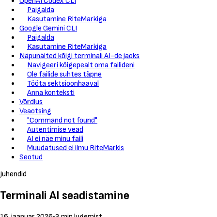
OpenAI Codex CLI
Paigalda
Kasutamine RiteMarkiga
Google Gemini CLI
Paigalda
Kasutamine RiteMarkiga
Näpunäited kõigi terminali AI-de jaoks
Navigeeri kõigepealt oma failideni
Ole failide suhtes täpne
Tööta sektsioonhaaval
Anna konteksti
Võrdlus
Veaotsing
"Command not found"
Autentimise vead
AI ei näe minu faili
Muudatused ei ilmu RiteMarkis
Seotud
Juhendid
Terminali AI seadistamine
16. jaanuar 2026
•
3 min lugemist