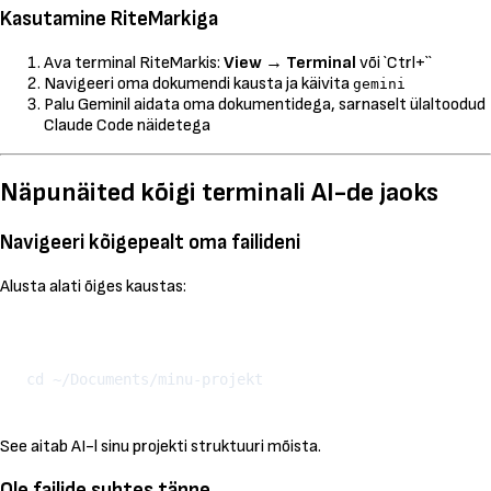
Kasutamine RiteMarkiga
Ava terminal RiteMarkis:
View
→
Terminal
või `Ctrl+``
Navigeeri oma dokumendi kausta ja käivita
gemini
Palu Geminil aidata oma dokumentidega, sarnaselt ülaltoodud
Claude Code näidetega
Näpunäited kõigi terminali AI-de jaoks
Navigeeri kõigepealt oma failideni
Alusta alati õiges kaustas:
Kopeeri
See aitab AI-l sinu projekti struktuuri mõista.
Ole failide suhtes täpne