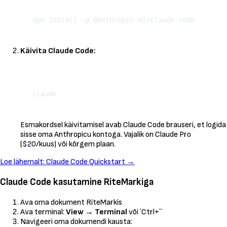
Kopeeri
Käivita Claude Code:
Kopeeri
Esmakordsel käivitamisel avab Claude Code brauseri, et logida
sisse oma Anthropicu kontoga. Vajalik on Claude Pro
($20/kuus) või kõrgem plaan.
Loe lähemalt: Claude Code Quickstart →
Claude Code kasutamine RiteMarkiga
Ava oma dokument RiteMarkis
Ava terminal:
View
→
Terminal
või `Ctrl+``
Navigeeri oma dokumendi kausta: