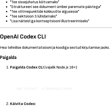
"Tee sissejuhatus köitvamaks"
"Struktureeri see dokument ümber paremate päistega"
"Tee võtmepunktide kokkuvõte algusesse"
"Tee sektsioon 3 lühidamaks"
"Lisa näiteid iga kontseptsiooni illustreerimiseks"
OpenAI Codex CLI
Hea tehnilise dokumentatsiooni ja koodiga seotud kirjutamise jaoks.
Paigalda
Paigalda Codex CLI
(vajalik Node.js 18+):
Kopeeri
Käivita Codex: