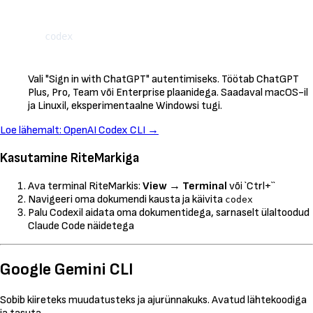
Kopeeri
Vali "Sign in with ChatGPT" autentimiseks. Töötab ChatGPT
Plus, Pro, Team või Enterprise plaanidega. Saadaval macOS-il
ja Linuxil, eksperimentaalne Windowsi tugi.
Loe lähemalt: OpenAI Codex CLI →
Kasutamine RiteMarkiga
Ava terminal RiteMarkis:
View
→
Terminal
või `Ctrl+``
Navigeeri oma dokumendi kausta ja käivita
codex
Palu Codexil aidata oma dokumentidega, sarnaselt ülaltoodud
Claude Code näidetega
Google Gemini CLI
Sobib kiireteks muudatusteks ja ajurünnakuks. Avatud lähtekoodiga