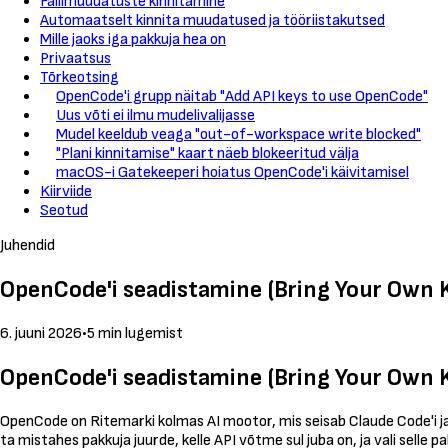
Failimuudatuste kinnitamine
Automaatselt kinnita muudatused ja tööriistakutsed
Mille jaoks iga pakkuja hea on
Privaatsus
Tõrkeotsing
OpenCode'i grupp näitab "Add API keys to use OpenCode"
Uus võti ei ilmu mudelivalijasse
Mudel keeldub veaga "out-of-workspace write blocked"
"Plani kinnitamise" kaart näeb blokeeritud välja
macOS-i Gatekeeperi hoiatus OpenCode'i käivitamisel
Kiirviide
Seotud
Juhendid
OpenCode'i seadistamine (Bring Your Own 
6. juuni 2026
•
5 min lugemist
OpenCode'i seadistamine (Bring Your Own 
OpenCode on Ritemarki kolmas AI mootor, mis seisab Claude Code'i j
ta mistahes pakkuja juurde, kelle API võtme sul juba on, ja vali selle p