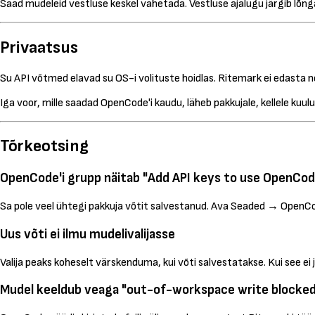
Saad mudeleid vestluse keskel vahetada. Vestluse ajalugu järgib lõng
Privaatsus
Su API võtmed elavad su OS-i volituste hoidlas. Ritemark ei edasta nei
Iga voor, mille saadad OpenCode'i kaudu, läheb pakkujale, kellele kuul
Tõrkeotsing
OpenCode'i grupp näitab "Add API keys to use OpenCod
Sa pole veel ühtegi pakkuja võtit salvestanud. Ava Seaded → OpenCod
Uus võti ei ilmu mudelivalijasse
Valija peaks koheselt värskenduma, kui võti salvestatakse. Kui see ei j
Mudel keeldub veaga "out-of-workspace write blocke