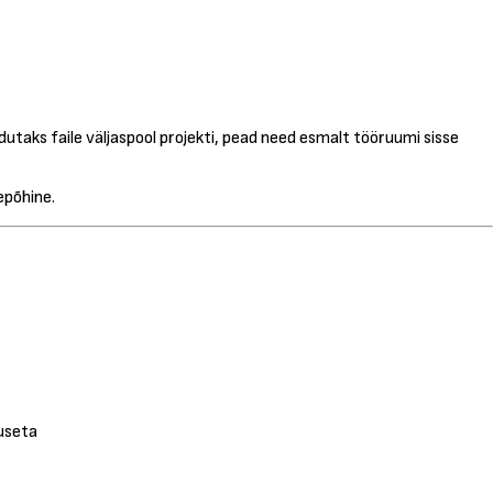
utaks faile väljaspool projekti, pead need esmalt tööruumi sisse
epõhine.
museta