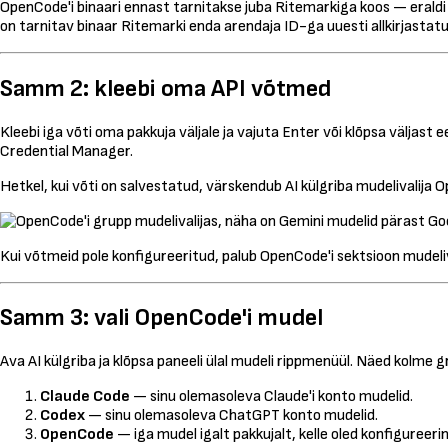
OpenCode'i binaari ennast tarnitakse juba Ritemarkiga koos — eraldi 
on tarnitav binaar Ritemarki enda arendaja ID-ga uuesti allkirjastatu
Samm 2: kleebi oma API võtmed
Kleebi iga võti oma pakkuja väljale ja vajuta Enter või klõpsa välja
Credential Manager.
Hetkel, kui võti on salvestatud, värskendub AI külgriba mudelivalija O
Kui võtmeid pole konfigureeritud, palub OpenCode'i sektsioon mudeliva
Samm 3: vali OpenCode'i mudel
Ava AI külgriba ja klõpsa paneeli ülal mudeli rippmenüül. Näed kolme g
Claude Code
— sinu olemasoleva Claude'i konto mudelid.
Codex
— sinu olemasoleva ChatGPT konto mudelid.
OpenCode
— iga mudel igalt pakkujalt, kelle oled konfigureeri