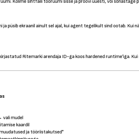
umi. Kolime sihtfaili tööruumi sisse ja proovi uuesti, või sõnastage p
ja püsib ekraanil ainult sel ajal, kui agent tegelikult sind ootab. Kui
 allkirjastatud Ritemarki arendaja ID-ga koos hardened runtime'iga. 
as
r
 vali mudel
itamise kaardil
 muudatused ja tööriistakutsed"