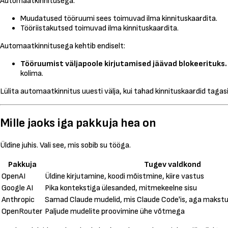
Automaatkinnitusega:
Muudatused tööruumi sees toimuvad ilma kinnituskaardita.
Tööriistakutsed toimuvad ilma kinnituskaardita.
Automaatkinnitusega kehtib endiselt:
Tööruumist väljapoole kirjutamised jäävad blokeerituks.
kolima.
Lülita automaatkinnitus uuesti välja, kui tahad kinnituskaardid tagasi
Mille jaoks iga pakkuja hea on
Üldine juhis. Vali see, mis sobib su tööga.
Pakkuja
Tugev valdkond
OpenAI
Üldine kirjutamine, koodi mõistmine, kiire vastus
Google AI
Pika kontekstiga ülesanded, mitmekeelne sisu
Anthropic
Samad Claude mudelid, mis Claude Code'is, aga makst
OpenRouter
Paljude mudelite proovimine ühe võtmega