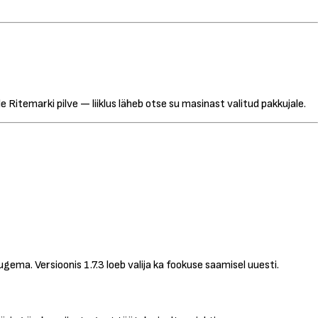
 Ritemarki pilve — liiklus läheb otse su masinast valitud pakkujale.
ugema. Versioonis 1.7.3 loeb valija ka fookuse saamisel uuesti.