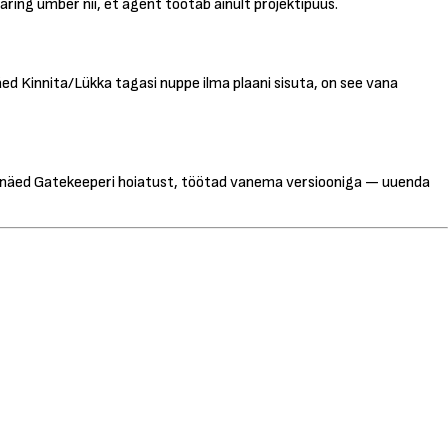
äring ümber nii, et agent töötab ainult projektipuus.
 näed Kinnita/Lükka tagasi nuppe ilma plaani sisuta, on see vana
Kui näed Gatekeeperi hoiatust, töötad vanema versiooniga — uuenda