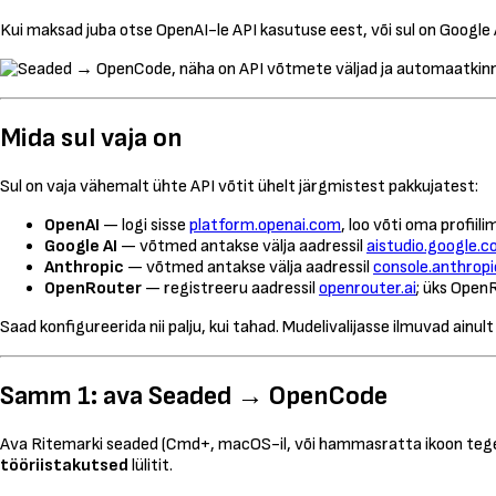
Kui maksad juba otse OpenAI-le API kasutuse eest, või sul on Google 
Mida sul vaja on
Sul on vaja vähemalt ühte API võtit ühelt järgmistest pakkujatest:
OpenAI
— logi sisse
platform.openai.com
, loo võti oma profiili
Google AI
— võtmed antakse välja aadressil
aistudio.google.
Anthropic
— võtmed antakse välja aadressil
console.anthrop
OpenRouter
— registreeru aadressil
openrouter.ai
; üks Open
Saad konfigureerida nii palju, kui tahad. Mudelivalijasse ilmuvad ainult
Samm 1: ava Seaded → OpenCode
Ava Ritemarki seaded (Cmd+, macOS-il, või hammasratta ikoon tegev
tööriistakutsed
lülitit.