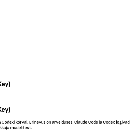
Key)
Key)
a Codexi kõrval. Erinevus on arvelduses. Claude Code ja Codex logi
akkuja mudelitest.