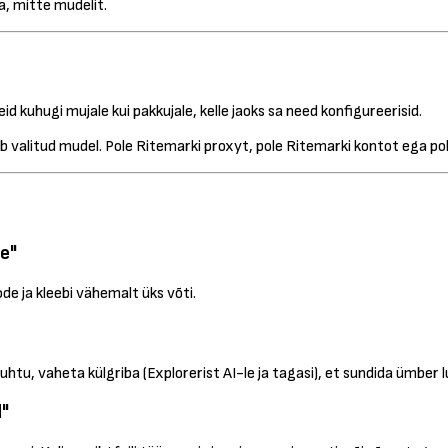
a, mitte mudelit.
d kuhugi mujale kui pakkujale, kelle jaoks sa need konfigureerisid.
ub valitud mudel. Pole Ritemarki proxyt, pole Ritemarki kontot ega pole
e"
e ja kleebi vähemalt üks võti.
uhtu, vaheta külgriba (Explorerist AI-le ja tagasi), et sundida ümber l
d"