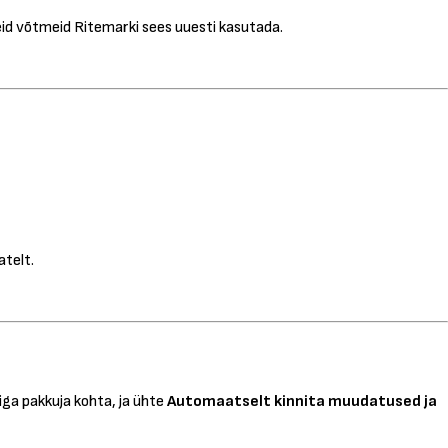
eid võtmeid Ritemarki sees uuesti kasutada.
atelt.
iga pakkuja kohta, ja ühte
Automaatselt kinnita muudatused ja