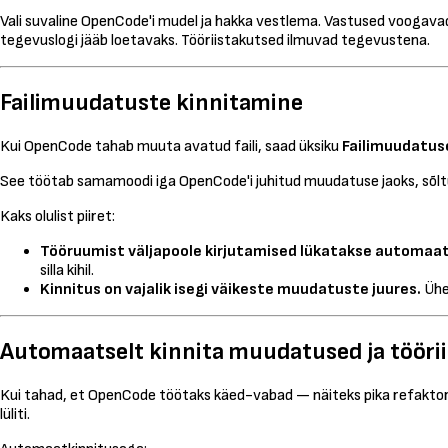
Vali suvaline OpenCode'i mudel ja hakka vestlema. Vastused voogavad
tegevuslogi jääb loetavaks. Tööriistakutsed ilmuvad tegevustena.
Failimuudatuste kinnitamine
Kui OpenCode tahab muuta avatud faili, saad üksiku
Failimuudatus
See töötab samamoodi iga OpenCode'i juhitud muudatuse jaoks, sõltum
Kaks olulist piiret:
Tööruumist väljapoole kirjutamised lükatakse automaat
silla kihil.
Kinnitus on vajalik isegi väikeste muudatuste juures.
Ühe 
Automaatselt kinnita muudatused ja tööri
Kui tahad, et OpenCode töötaks käed-vabad — näiteks pika refaktoree
lüliti.