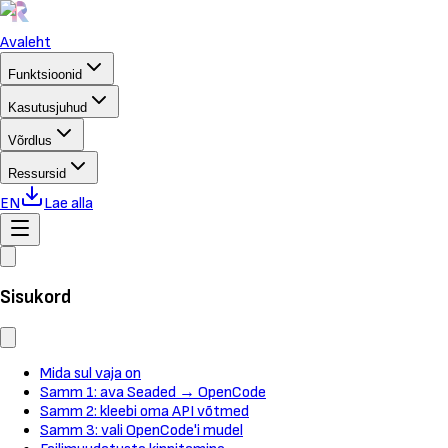
Avaleht
Funktsioonid
Kasutusjuhud
Võrdlus
Ressursid
EN
Lae alla
Sisukord
Mida sul vaja on
Samm 1: ava Seaded → OpenCode
Samm 2: kleebi oma API võtmed
Samm 3: vali OpenCode'i mudel