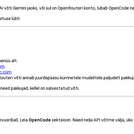
AI võti Gemini jaoks, või sul on OpenRouteri konto, lubab OpenCode n
menüü alt.
com
.
ic.com
.
Routeri võti annab juurdepääsu kümnetele mudelitele paljudelt pakkuj
 need pakkujad, kellel on salvestatud võti.
usribal). Leia
OpenCode
sektsioon. Näed nelja API võtme välja, üks 