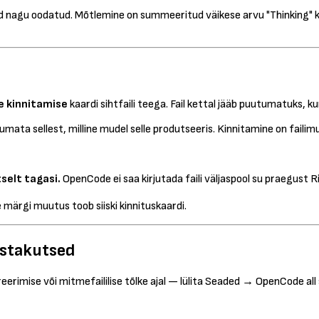
 nagu oodatud. Mõtlemine on summeeritud väikese arvu "Thinking" kir
e kinnitamise
kaardi sihtfaili teega. Fail kettal jääb puutumatuks, ku
ata sellest, milline mudel selle produtseeris. Kinnitamine on failim
selt tagasi.
OpenCode ei saa kirjutada faili väljaspool su praegust Ri
märgi muutus toob siiski kinnituskaardi.
istakutsed
rimise või mitmefaililise tõlke ajal — lülita Seaded → OpenCode all