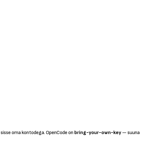
vad sisse oma kontodega. OpenCode on
bring-your-own-key
— suuna