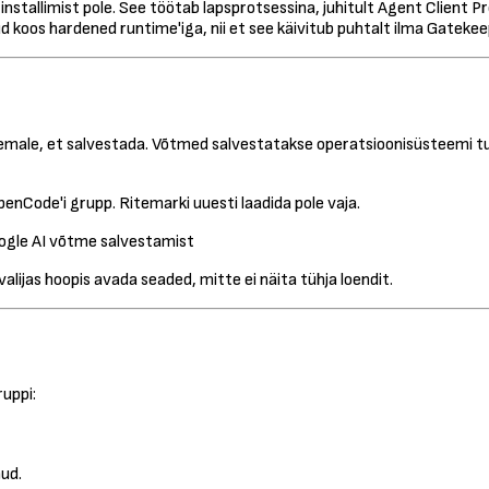
installimist pole. See töötab lapsprotsessina, juhitult Agent Client 
d koos hardened runtime'iga, nii et see käivitub puhtalt ilma Gatekee
st eemale, et salvestada. Võtmed salvestatakse operatsioonisüsteemi 
penCode'i grupp. Ritemarki uuesti laadida pole vaja.
lijas hoopis avada seaded, mitte ei näita tühja loendit.
ruppi:
nud.