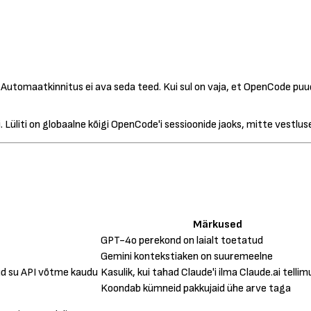
Automaatkinnitus ei ava seda teed. Kui sul on vaja, et OpenCode puud
. Lüliti on globaalne kõigi OpenCode'i sessioonide jaoks, mitte vestlus
Märkused
GPT-4o perekond on laialt toetatud
Gemini kontekstiaken on suuremeelne
ud su API võtme kaudu
Kasulik, kui tahad Claude'i ilma Claude.ai telli
Koondab kümneid pakkujaid ühe arve taga