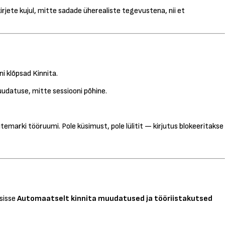
jete kujul, mitte sadade üherealiste tegevustena, nii et
ni klõpsad Kinnita.
uudatuse, mitte sessiooni põhine.
temarki tööruumi. Pole küsimust, pole lülitit — kirjutus blokeeritakse
 sisse
Automaatselt kinnita muudatused ja tööriistakutsed