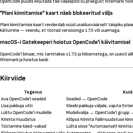
OpenCode püüdis kirjutada faili väljaspool su praegust Ritemarki tööru
"Plani kinnitamise" kaart näeb blokeeritud välja
Plani kinnitamise kaart renderdab nüüd usaldusväärselt täispiku plaani 
käitumine — veendu, et töötad versiooniga 1.7.3 või uuemaga.
macOS-i Gatekeeperi hoiatus OpenCode'i käivitamisel
OpenCode'i binaar, mis tarnitakse v1.7.3 ja hilisematega, on uuesti
Ritemark ja hoiatus kaob.
Kiirviide
Tegevus
Kuid
Ava OpenCode'i seaded
Seaded → OpenCode
Lisa pakkuja võti
Kleebi pakkuja väljale, vajuta Ente
Lülitu OpenCode'i mudelile
Mudelivalija → OpenCode'i grupp →
Kinnita muudatus
Klõpsa Kinnita Failimuudatuse kinn
Töötamine käed-vabad
Lülita sisse "Automaatselt kinnita