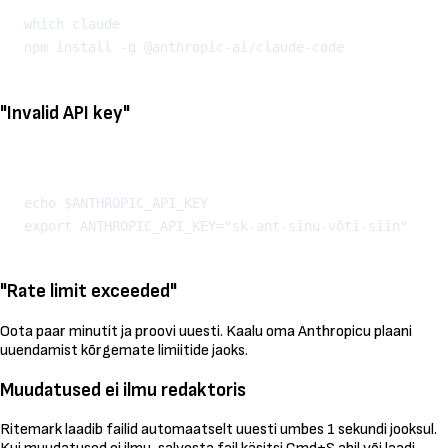
which claude

"Invalid API key"
Kopeeri
echo $ANTHROPIC_API_KEY

"Rate limit exceeded"
Oota paar minutit ja proovi uuesti. Kaalu oma Anthropicu plaani
uuendamist kõrgemate limiitide jaoks.
Muudatused ei ilmu redaktoris
Ritemark laadib failid automaatselt uuesti umbes 1 sekundi jooksul.