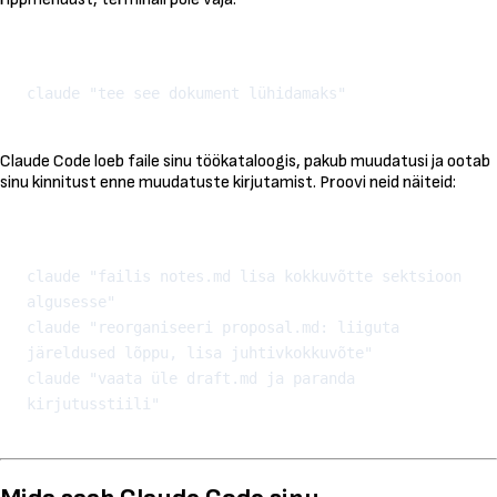
Kopeeri
Claude Code loeb faile sinu töökataloogis, pakub muudatusi ja ootab
sinu kinnitust enne muudatuste kirjutamist. Proovi neid näiteid:
Kopeeri
claude "failis notes.md lisa kokkuvõtte sektsioon 
algusesse"

claude "reorganiseeri proposal.md: liiguta 
järeldused lõppu, lisa juhtivkokkuvõte"

claude "vaata üle draft.md ja paranda 