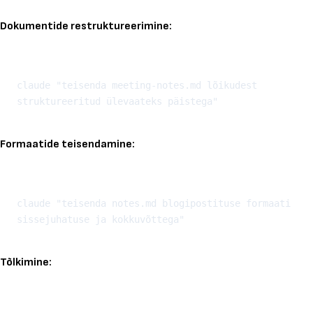
Dokumentide restruktureerimine:
Kopeeri
claude "teisenda meeting-notes.md lõikudest 
Formaatide teisendamine:
Kopeeri
claude "teisenda notes.md blogipostituse formaati 
Tõlkimine:
Kopeeri