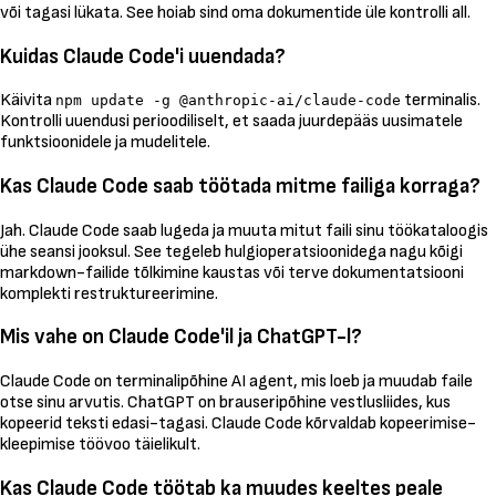
või tagasi lükata. See hoiab sind oma dokumentide üle kontrolli all.
Kuidas Claude Code'i uuendada?
Käivita
terminalis.
npm update -g @anthropic-ai/claude-code
Kontrolli uuendusi perioodiliselt, et saada juurdepääs uusimatele
funktsioonidele ja mudelitele.
Kas Claude Code saab töötada mitme failiga korraga?
Jah. Claude Code saab lugeda ja muuta mitut faili sinu töökataloogis
ühe seansi jooksul. See tegeleb hulgioperatsioonidega nagu kõigi
markdown-failide tõlkimine kaustas või terve dokumentatsiooni
komplekti restruktureerimine.
Mis vahe on Claude Code'il ja ChatGPT-l?
Claude Code on terminalipõhine AI agent, mis loeb ja muudab faile
otse sinu arvutis. ChatGPT on brauseripõhine vestlusliides, kus
kopeerid teksti edasi-tagasi. Claude Code kõrvaldab kopeerimise-
kleepimise töövoo täielikult.
Kas Claude Code töötab ka muudes keeltes peale