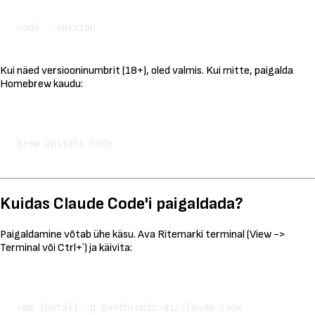
Kopeeri
Kui näed versiooninumbrit (18+), oled valmis. Kui mitte, paigalda
Homebrew kaudu:
Kopeeri
Kuidas Claude Code'i paigaldada?
Paigaldamine võtab ühe käsu. Ava Ritemarki terminal (View ->
Terminal või Ctrl+`) ja käivita:
Kopeeri