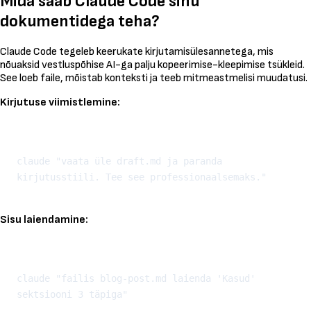
Mida saab Claude Code sinu
dokumentidega teha?
Claude Code tegeleb keerukate kirjutamisülesannetega, mis
nõuaksid vestluspõhise AI-ga palju kopeerimise-kleepimise tsükleid.
See loeb faile, mõistab konteksti ja teeb mitmeastmelisi muudatusi.
Kirjutuse viimistlemine:
Kopeeri
claude "vaata üle draft.md ja paranda 
Sisu laiendamine:
Kopeeri
claude "failis blog-post.md laienda 'Kasud' 