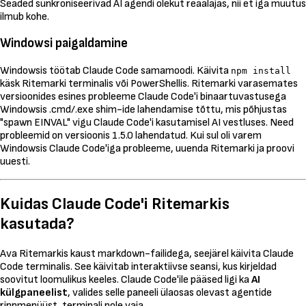
Seaded sünkroniseerivad AI agendi olekut reaalajas, nii et iga muutus
ilmub kohe.
Windowsi paigaldamine
Windowsis töötab Claude Code samamoodi. Käivita
npm install
käsk Ritemarki terminalis või PowerShellis. Ritemarki varasemates
versioonides esines probleeme Claude Code'i binaartuvastusega
Windowsis .cmd/.exe shim-ide lahendamise tõttu, mis põhjustas
"spawn EINVAL" vigu Claude Code'i kasutamisel AI vestluses. Need
probleemid on versioonis 1.5.0 lahendatud. Kui sul oli varem
Windowsis Claude Code'iga probleeme, uuenda Ritemarki ja proovi
uuesti.
Kuidas Claude Code'i Ritemarkis
kasutada?
Ava Ritemarkis kaust markdown-failidega, seejärel käivita Claude
Code terminalis. See käivitab interaktiivse seansi, kus kirjeldad
soovitut loomulikus keeles. Claude Code'ile pääsed ligi ka
AI
külgpaneelist
, valides selle paneeli ülaosas olevast agentide
rippmenüüst, terminali pole vaja.