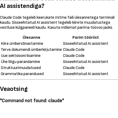
AI assistendiga?
Claude Code tegeleb keerukate mitme faili ülesannetega terminali
kaudu. Sisseehitatud AI assistent tegeleb kiirete muudatustega
vestluse külgpaneeli kaudu. Kasuta mõlemat parima töövoo jaoks.
Ülesanne
Parim tööriist
Kiire ümbersõnastamine
Sisseehitatud AI assistent
Terve dokumendi ümberkirjutamine
Claude Code
Uue sektsiooni lisamine
Claude Code
Ühe lõigu parandamine
Sisseehitatud AI assistent
Struktuurimuudatused
Claude Code
Grammatika parandused
Sisseehitatud AI assistent
Veaotsing
"Command not found: claude"
Kopeeri