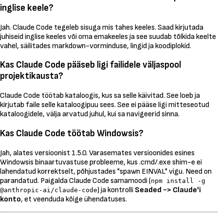
inglise keele?
Jah. Claude Code tegeleb sisuga mis tahes keeles. Saad kirjutada
juhiseid inglise keeles või oma emakeeles ja see suudab tõlkida keelte
vahel, säilitades markdown-vorminduse, lingid ja koodiplokid.
Kas Claude Code pääseb ligi failidele väljaspool
projektikausta?
Claude Code töötab kataloogis, kus sa selle käivitad. See loeb ja
kirjutab faile selle kataloogipuu sees. See ei pääse ligi mitteseotud
kataloogidele, välja arvatud juhul, kui sa navigeerid sinna.
Kas Claude Code töötab Windowsis?
Jah, alates versioonist 1.5.0. Varasemates versioonides esines
Windowsis binaartuvastuse probleeme, kus .cmd/.exe shim-e ei
lahendatud korrektselt, põhjustades "spawn EINVAL" vigu. Need on
parandatud. Paigalda Claude Code samamoodi (
npm install -g
) ja kontrolli
Seaded -> Claude'i
@anthropic-ai/claude-code
konto
, et veenduda kõige ühendatuses.