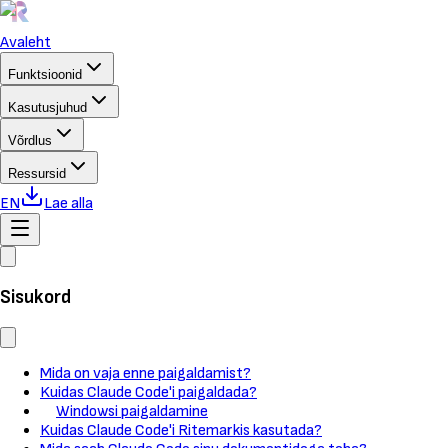
Avaleht
Funktsioonid
Kasutusjuhud
Võrdlus
Ressursid
EN
Lae alla
Sisukord
Mida on vaja enne paigaldamist?
Kuidas Claude Code'i paigaldada?
Windowsi paigaldamine
Kuidas Claude Code'i Ritemarkis kasutada?