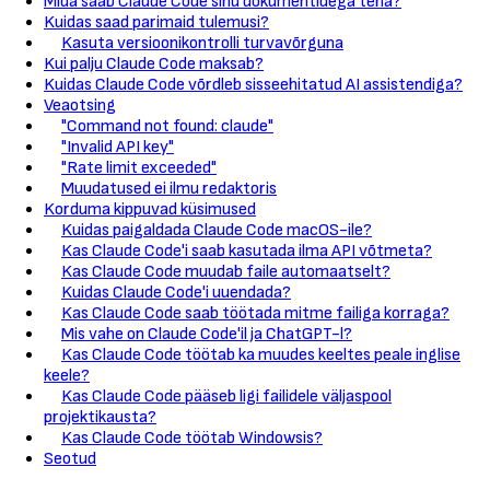
Mida saab Claude Code sinu dokumentidega teha?
Kuidas saad parimaid tulemusi?
Kasuta versioonikontrolli turvavõrguna
Kui palju Claude Code maksab?
Kuidas Claude Code võrdleb sisseehitatud AI assistendiga?
Veaotsing
"Command not found: claude"
"Invalid API key"
"Rate limit exceeded"
Muudatused ei ilmu redaktoris
Korduma kippuvad küsimused
Kuidas paigaldada Claude Code macOS-ile?
Kas Claude Code'i saab kasutada ilma API võtmeta?
Kas Claude Code muudab faile automaatselt?
Kuidas Claude Code'i uuendada?
Kas Claude Code saab töötada mitme failiga korraga?
Mis vahe on Claude Code'il ja ChatGPT-l?
Kas Claude Code töötab ka muudes keeltes peale inglise
keele?
Kas Claude Code pääseb ligi failidele väljaspool
projektikausta?
Kas Claude Code töötab Windowsis?
Seotud