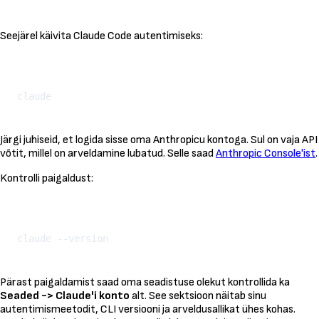
Seejärel käivita Claude Code autentimiseks:
Kopeeri
Järgi juhiseid, et logida sisse oma Anthropicu kontoga. Sul on vaja API
võtit, millel on arveldamine lubatud. Selle saad
Anthropic Console'ist
.
Kontrolli paigaldust:
Kopeeri
Pärast paigaldamist saad oma seadistuse olekut kontrollida ka
Seaded -> Claude'i konto
alt. See sektsioon näitab sinu
autentimismeetodit, CLI versiooni ja arveldusallikat ühes kohas.