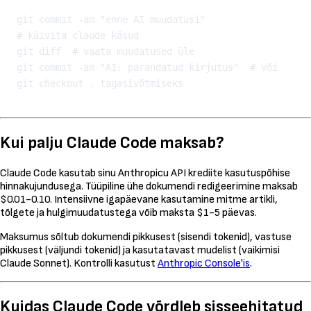
git commit -am "enne AI muudatusi"

# käivita claude käsud

git diff  # vaata muudatused üle

git commit -am "AI: parandatud kirjutus"  # või 
Kui palju Claude Code maksab?
Claude Code kasutab sinu Anthropicu API krediite kasutuspõhise
hinnakujundusega. Tüüpiline ühe dokumendi redigeerimine maksab
$0.01-0.10. Intensiivne igapäevane kasutamine mitme artikli,
tõlgete ja hulgimuudatustega võib maksta $1-5 päevas.
Maksumus sõltub dokumendi pikkusest (sisendi tokenid), vastuse
pikkusest (väljundi tokenid) ja kasutatavast mudelist (vaikimisi
Claude Sonnet). Kontrolli kasutust
Anthropic Console'is
.
Kuidas Claude Code võrdleb sisseehitatud