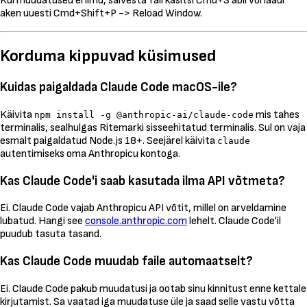
Kui muudatused ei ilmu, salvesta fail käsitsi Cmd+S abil või laadi
aken uuesti Cmd+Shift+P -> Reload Window.
Korduma kippuvad küsimused
Kuidas paigaldada Claude Code macOS-ile?
Käivita
mis tahes
npm install -g @anthropic-ai/claude-code
terminalis, sealhulgas Ritemarki sisseehitatud terminalis. Sul on vaja
esmalt paigaldatud Node.js 18+. Seejärel käivita
claude
autentimiseks oma Anthropicu kontoga.
Kas Claude Code'i saab kasutada ilma API võtmeta?
Ei. Claude Code vajab Anthropicu API võtit, millel on arveldamine
lubatud. Hangi see
console.anthropic.com
lehelt. Claude Code'il
puudub tasuta tasand.
Kas Claude Code muudab faile automaatselt?
Ei. Claude Code pakub muudatusi ja ootab sinu kinnitust enne kettale
kirjutamist. Sa vaatad iga muudatuse üle ja saad selle vastu võtta