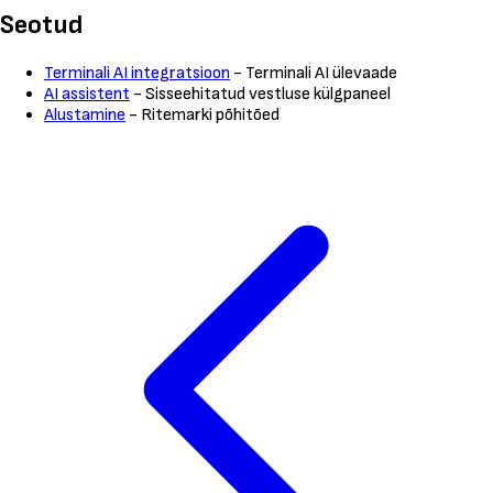
Seotud
Terminali AI integratsioon
- Terminali AI ülevaade
AI assistent
- Sisseehitatud vestluse külgpaneel
Alustamine
- Ritemarki põhitõed