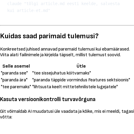
claude "tõlgi article.md eesti keelde, salvesta 
Kuidas saad parimaid tulemusi?
Konkreetsed juhised annavad paremaid tulemusi kui ebamäärased.
Viita alati failinimele ja kirjelda täpselt, millist tulemust soovid.
Selle asemel
Ütle
"paranda see"
"tee sissejuhatus köitvamaks"
"paranda ära"
"paranda täppide vormindus Features sektsioonis"
"tee paremaks"
"lihtsusta keelt mittetehnilistele lugejatele"
Kasuta versioonikontrolli turvavõrguna
Git võimaldab AI muudatusi üle vaadata ja kõike, mis ei meeldi, tagasi
võtta:
Kopeeri