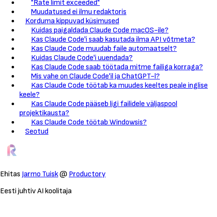
"Rate limit exceeded"
Muudatused ei ilmu redaktoris
Korduma kippuvad küsimused
Kuidas paigaldada Claude Code macOS-ile?
Kas Claude Code'i saab kasutada ilma API võtmeta?
Kas Claude Code muudab faile automaatselt?
Kuidas Claude Code'i uuendada?
Kas Claude Code saab töötada mitme failiga korraga?
Mis vahe on Claude Code'il ja ChatGPT-l?
Kas Claude Code töötab ka muudes keeltes peale inglise
keele?
Kas Claude Code pääseb ligi failidele väljaspool
projektikausta?
Kas Claude Code töötab Windowsis?
Seotud
Ehitas
Jarmo Tuisk
@
Productory
Eesti juhtiv AI koolitaja