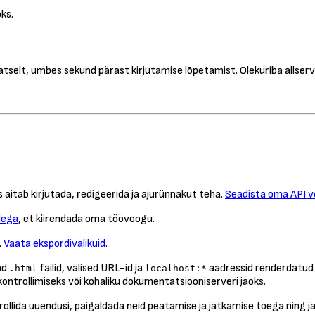
oks.
lt, umbes sekund pärast kirjutamise lõpetamist. Olekuriba allservas n
s aitab kirjutada, redigeerida ja ajurünnakut teha.
Seadista oma API v
dega
, et kiirendada oma töövoogu.
.
Vaata ekspordivalikuid
.
ad
failid, välised URL-id ja
aadressid renderdatud 
.html
localhost:*
 kontrollimiseks või kohaliku dokumentatsiooniserveri jaoks.
llida uuendusi, paigaldada neid peatamise ja jätkamise toega ning jä