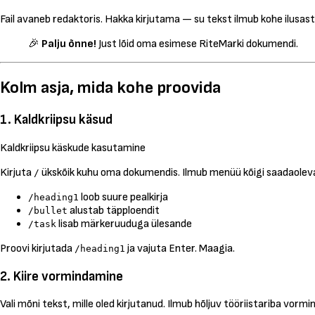
Fail avaneb redaktoris. Hakka kirjutama — su tekst ilmub kohe ilusas
🎉
Palju õnne!
Just lõid oma esimese RiteMarki dokumendi.
Kolm asja, mida kohe proovida
1. Kaldkriipsu käsud
Kaldkriipsu käskude kasutamine
Kirjuta
ükskõik kuhu oma dokumendis. Ilmub menüü kõigi saadaoleva
/
loob suure pealkirja
/heading1
alustab täpploendit
/bullet
lisab märkeruuduga ülesande
/task
Proovi kirjutada
ja vajuta Enter. Maagia.
/heading1
2. Kiire vormindamine
Vali mõni tekst, mille oled kirjutanud. Ilmub hõljuv tööriistariba vor