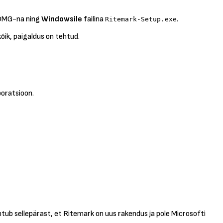
) DMG-na ning
Windowsile
failina
.
Ritemark-Setup.exe
 kõik, paigaldus on tehtud.
poratsioon.
tub sellepärast, et Ritemark on uus rakendus ja pole Microsofti