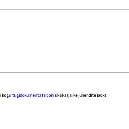
vi kogu
tugidokumentatsiooni
üksikasjalike juhendite jaoks.