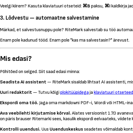
Veelgi kiirem? Kasuta klaviatuuri otseteid:
⌘B
paksu,
⌘I
kaldkirja ja
3. Lõdvestu — automaatne salvestamine
Märkad, et salvestusnuppu pole? RiteMark salvestab su töö automaatse
Enam pole kadunud tööd. Enam pole "kas ma salvestasin?" ärevust.
Mis edasi?
Põhitõed on selged. Siit saad edasi minna:
Seadista AI assistent
— RiteMark sisaldab lihtsat AI assistenti, mi
Uuri redaktorit
— Tutvu kõigi
plokitüüpidega
ja
klaviatuuri otsetee
Ekspordi oma töö.
Jaga oma markdowni PDF-i, Wordi või HTML-ina
Ava veebilehti kirjutamise kõrval.
Alates versioonist 1.7.0 avanev
on päris brauser Ritemarki sees, kasulik ekspordi eelvaateks, viidete
Kontrolli uuendusi.
Uus
Uuenduskeskus
seadetes võimaldab kontro