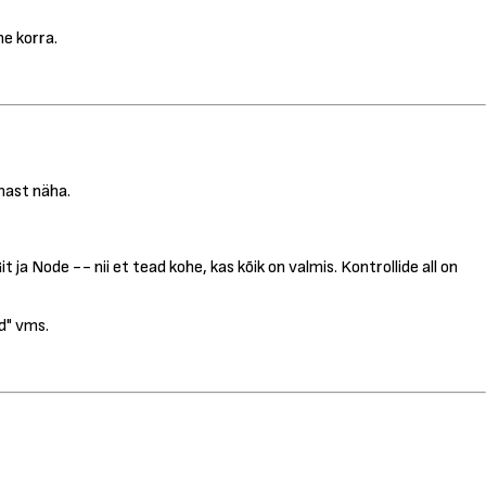
he korra.
hast näha.
 ja Node -- nii et tead kohe, kas kõik on valmis. Kontrollide all on
ed" vms.