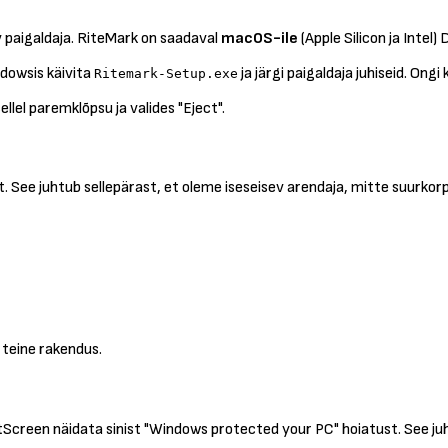
iv paigaldaja. RiteMark on saadaval
macOS-ile
(Apple Silicon ja Intel
dowsis käivita
ja järgi paigaldaja juhiseid. Ongi
Ritemark-Setup.exe
llel paremklõpsu ja valides "Eject".
 See juhtub sellepärast, et oleme iseseisev arendaja, mitte suurkor
 teine rakendus.
Screen näidata sinist "Windows protected your PC" hoiatust. See juh