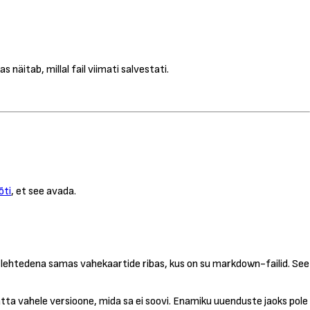
äitab, millal fail viimati salvestati.
õti
, et see avada.
lehtedena samas vahekaartide ribas, kus on su markdown-failid. See
tta vahele versioone, mida sa ei soovi. Enamiku uuenduste jaoks pole