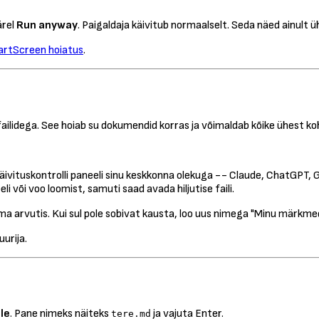
ärel
Run anyway
. Paigaldaja käivitub normaalselt. Seda näed ainult ü
rtScreen hoiatus
.
ailidega. See hoiab su dokumendid korras ja võimaldab kõike ühest ko
käivituskontrolli paneeli sinu keskkonna olekuga -- Claude, ChatGPT, Git
 või voo loomist, samuti saad avada hiljutise faili.
 oma arvutis. Kui sul pole sobivat kausta, loo uus nimega "Minu märkm
uurija.
le
. Pane nimeks näiteks
ja vajuta Enter.
tere.md