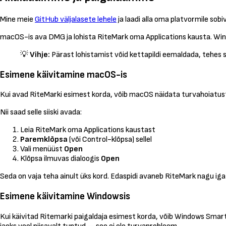
Mine meie
GitHub väljalasete lehele
ja laadi alla oma platvormile sob
macOS-is ava DMG ja lohista RiteMark oma Applications kausta. Win
💡
Vihje:
Pärast lohistamist võid kettapildi eemaldada, tehes se
Esimene käivitamine macOS-is
Kui avad RiteMarki esimest korda, võib macOS näidata turvahoiatust.
Nii saad selle siiski avada:
Leia RiteMark oma Applications kaustast
Paremklõpsa
(või Control-klõpsa) sellel
Vali menüüst
Open
Klõpsa ilmuvas dialoogis
Open
Seda on vaja teha ainult üks kord. Edaspidi avaneb RiteMark nagu iga
Esimene käivitamine Windowsis
Kui käivitad Ritemarki paigaldaja esimest korda, võib Windows Smart