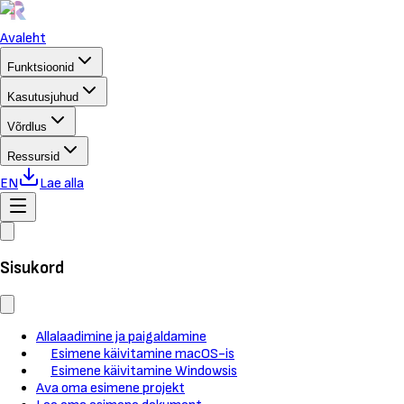
Avaleht
Funktsioonid
Kasutusjuhud
Võrdlus
Ressursid
EN
Lae alla
Sisukord
Allalaadimine ja paigaldamine
Esimene käivitamine macOS-is
Esimene käivitamine Windowsis
Ava oma esimene projekt