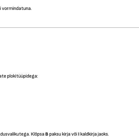
ti vormindatuna.
te plokitüüpidega:
mindusvalikutega. Klõpsa
B
paksu kirja või
I
kaldkirja jaoks.