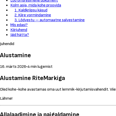
Loo oma esimene dokument
Kolm asja, mida kohe proovida
1. Kaldkriipsu käsud
2. Kiire vormindamine
3. Lõdvestu — automaatne salvestamine
Mis edasi?
Kiirjuhend
Jäid hätta?
Juhendid
Alustamine
16. märts 2026
•
4 min lugemist
Alustamine RiteMarkiga
Oled kohe-kohe avastamas oma uut lemmik-kirjutamisvahendit. Viie 
Lähme!
Allalaadimine ja paigaldamine