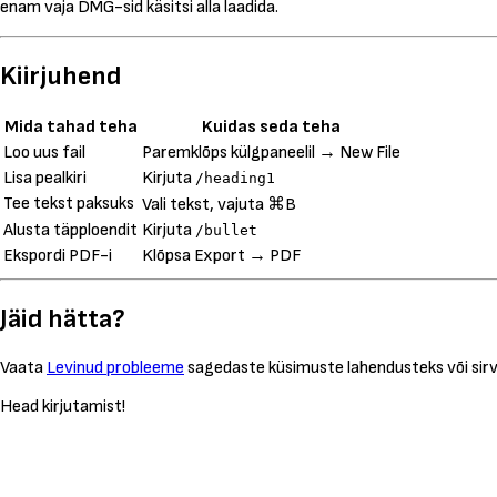
enam vaja DMG-sid käsitsi alla laadida.
Kiirjuhend
Mida tahad teha
Kuidas seda teha
Loo uus fail
Paremklõps külgpaneelil → New File
Lisa pealkiri
Kirjuta
/heading1
Tee tekst paksuks
Vali tekst, vajuta ⌘B
Alusta täpploendit
Kirjuta
/bullet
Ekspordi PDF-i
Klõpsa Export → PDF
Jäid hätta?
Vaata
Levinud probleeme
sagedaste küsimuste lahendusteks või sir
Head kirjutamist!