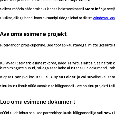
jaoks veel piisavalt tuntud — see ei ole turvaprobleem.
Sellest mööda pääsemiseks klõpsa hoiatusekraanil
More info
ja seej
Üksikasjaliku juhendi koos ekraanipiltidega leiad artiklist
Windows Sma
Ava oma esimene projekt
RiteMark on projektipõhine. See töötab kaustadega, mitte üksikute f
Kui avad RiteMarki esimest korda, näed
Tervituslehte
. See näitab 
kiirtoimingute nupud, millega saad kohe alustada uue dokumendi, tabeli
Klõpsa
Open
(või kasuta
File -> Open Folder
) ja vali suvaline kaust
Sinu kaust ilmub nüüd vasakusse külgpaneeli. See on sinu projekti faili
Loo oma esimene dokument
Nüüd tuleb lõbus osa. Tee paremklõps kuskil külgpaneelil ja vali
New Fi