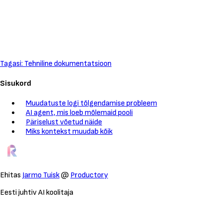
Tagasi: Tehniline dokumentatsioon
Sisukord
Muudatuste logi tõlgendamise probleem
AI agent, mis loeb mõlemaid pooli
Päriselust võetud näide
Miks kontekst muudab kõik
Ehitas
Jarmo Tuisk
@
Productory
Eesti juhtiv AI koolitaja