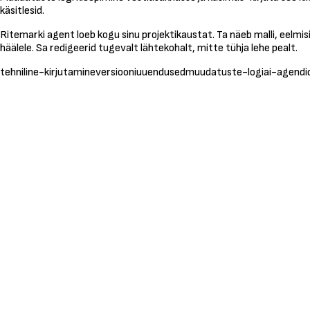
käsitlesid.
Ritemarki agent loeb kogu sinu projektikaustat. Ta näeb malli, eelmisi
häälele. Sa redigeerid tugevalt lähtekohalt, mitte tühja lehe pealt.
tehniline-kirjutamine
versiooniuuendused
muudatuste-logi
ai-agendi