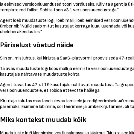
ja eelmised versiooniuuendused tooni võrdluseks. Käivita agent ja üt
template.md failist. Sobita toon v3.1 versiooniuuendustega."
Agent loeb muudatuste logi, loeb malli, loeb eelmised versiooniuuen
ümber nii: "Nüüd saab mitut kasutajat korraga luua, uuendada või k
üheleherakendustes."
Päriselust võetud näide
Siin on, mis juhtus, kui kirjutaja SaaS-platvormil proovis seda 47-re
Ta avas muudatuste logi koos malli ja eelmiste versiooniuuendustega 
kasutajale nähtavate muudatuste kohta.
Agent tuvastas 47-st 19 kasutajale nähtavat muudatust. Ta grupeeris
versiooniuuendustele, et sobida ettevõtte häälega.
Kirjutaja kulutas mustandi ülevaatamisele ja redigeerimisele 40 minu
paremaks. Esimene läbimine, sorteerimine ja ümberkirjutamine, oli täp
Miks kontekst muudab kõik
Muudatuste logi kleepimine vestlusaknasse ja küsimus "kirjuta see kli