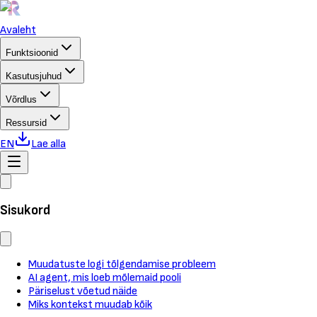
Avaleht
Funktsioonid
Kasutusjuhud
Võrdlus
Ressursid
EN
Lae alla
Sisukord
Muudatuste logi tõlgendamise probleem
AI agent, mis loeb mõlemaid pooli
Päriselust võetud näide
Miks kontekst muudab kõik