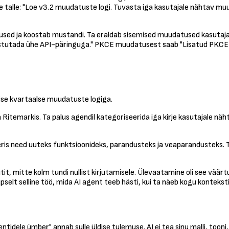
le talle: "Loe v3.2 muudatuste logi. Tuvasta iga kasutajale nähtav m
dused ja koostab mustandi. Ta eraldab sisemised muudatused kasutajal
ustutada ühe API-päringuga." PKCE muudatusest saab "Lisatud PKCE au
alise kvartaalse muudatuste logiga.
Ritemarkis. Ta palus agendil kategoriseerida iga kirje kasutajale näh
 need uuteks funktsioonideks, parandusteks ja veaparandusteks. Ta ko
tit, mitte kolm tundi nullist kirjutamisele. Ülevaatamine oli see vää
selt selline töö, mida AI agent teeb hästi, kui ta näeb kogu konteksti
entidele ümber" annab sulle üldise tulemuse. AI ei tea sinu malli, too