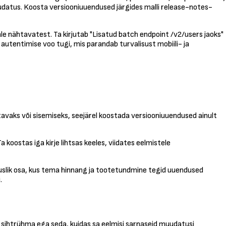
uudatus. Koosta versiooniuuendused järgides malli release-notes-
e nähtavatest. Ta kirjutab "Lisatud batch endpoint /v2/users jaoks"
tentimise voo tugi, mis parandab turvalisust mobiili- ja
tavaks või sisemiseks, seejärel koostada versiooniuuendused ainult
ostas iga kirje lihtsas keeles, viidates eelmistele
rtuslik osa, kus tema hinnang ja tootetundmine tegid uuendused
.
ni, sihtrühma ega seda, kuidas sa eelmisi sarnaseid muudatusi