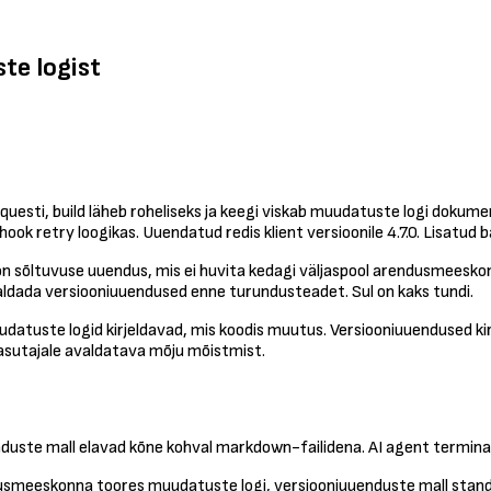
te logist
questi, build läheb roheliseks ja keegi viskab muudatuste logi dokume
 retry loogikas. Uuendatud redis klient versioonile 4.7.0. Lisatud b
s on sõltuvuse uuendus, mis ei huvita kedagi väljaspool arendusmeeskon
aldada versiooniuuendused enne turundusteadet. Sul on kaks tundi.
udatuste logid kirjeldavad, mis koodis muutus. Versiooniuuendused ki
 kasutajale avaldatava mõju mõistmist.
nduste mall elavad kõne kohval markdown-failidena. AI agent termina
dusmeeskonna toores muudatuste logi, versiooniuuenduste mall stan