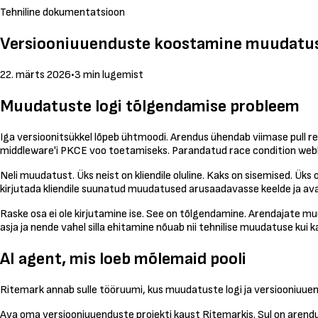
Tehniline dokumentatsioon
Versiooniuuenduste koostamine muudatus
22. märts 2026
•
3 min lugemist
Muudatuste logi tõlgendamise probleem
Iga versioonitsükkel lõpeb ühtmoodi. Arendus ühendab viimase pull re
middleware'i PKCE voo toetamiseks. Parandatud race condition webhook
Neli muudatust. Üks neist on kliendile oluline. Kaks on sisemised. Ük
kirjutada kliendile suunatud muudatused arusaadavasse keelde ja av
Raske osa ei ole kirjutamine ise. See on tõlgendamine. Arendajate mu
asja ja nende vahel silla ehitamine nõuab nii tehnilise muudatuse kui
AI agent, mis loeb mõlemaid pooli
Ritemark annab sulle tööruumi, kus muudatuste logi ja versiooniuue
Ava oma versiooniuuenduste projekti kaust Ritemarkis. Sul on aren