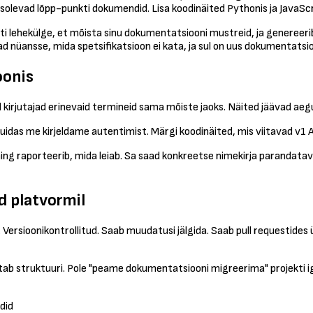
levad lõpp-punkti dokumendid. Lisa koodinäited Pythonis ja JavaScri
i lehekülge, et mõista sinu dokumentatsiooni mustreid, ja genereerib
ad nüansse, mida spetsifikatsioon ei kata, ja sul on uus dokumentatsio
oonis
kirjutajad erinevaid termineid sama mõiste jaoks. Näited jäävad aegu
 kuidas me kirjeldame autentimist. Märgi koodinäited, mis viitavad v1 A
ning raporteerib, mida leiab. Sa saad konkreetse nimekirja parandata
 platvormil
ersioonikontrollitud. Saab muudatusi jälgida. Saab pull requestides 
otab struktuuri. Pole "peame dokumentatsiooni migreerima" projekti i
did