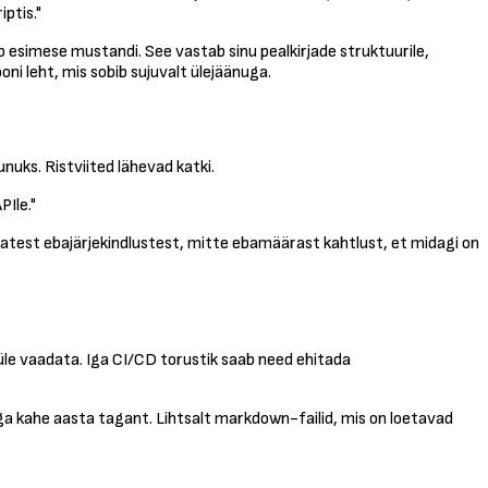
ptis."
 esimese mustandi. See vastab sinu pealkirjade struktuurile,
oni leht, mis sobib sujuvalt ülejäänuga.
nuks. Ristviited lähevad katki.
PIle."
vatest ebajärjekindlustest, mitte ebamäärast kahtlust, et midagi on
üle vaadata. Iga CI/CD torustik saab need ehitada
ga kahe aasta tagant. Lihtsalt markdown-failid, mis on loetavad