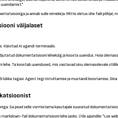
b uuendamist."
atsiooniga ja annab sulle nimekirja. Mitte oletus ühe faili põhjal, mi
ooni väljalaset
. Käivitad AI agendi terminaalis.
õjutatud dokumentatsiooni lehekülg ja koosta uuendus. Hoia olemasol
lehe. Ta koostab uuendused, mis vastavad sinu olemasolevale stiilile,
 lükka tagasi. Agent tegi ristviitamise ja mustandi koostamise. Sina 
katsioonist
ooniga. Sa pead selle vormistama kasutajale suunatud dokumentatsioo
markdown-fail dokumentatsiooni lehe jaoks. Ütle agendile: "Loe webho