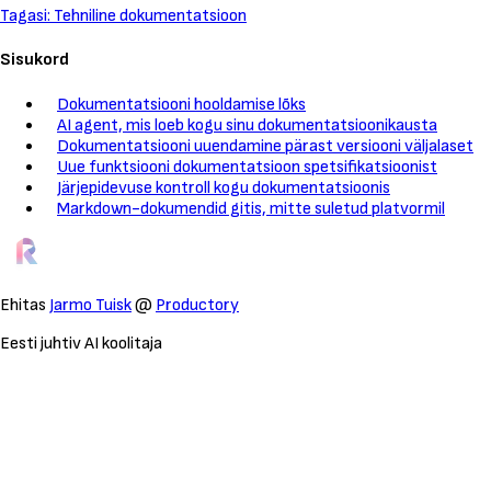
Tagasi: Tehniline dokumentatsioon
Sisukord
Dokumentatsiooni hooldamise lõks
AI agent, mis loeb kogu sinu dokumentatsioonikausta
Dokumentatsiooni uuendamine pärast versiooni väljalaset
Uue funktsiooni dokumentatsioon spetsifikatsioonist
Järjepidevuse kontroll kogu dokumentatsioonis
Markdown-dokumendid gitis, mitte suletud platvormil
Ehitas
Jarmo Tuisk
@
Productory
Eesti juhtiv AI koolitaja