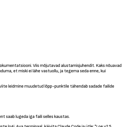
 dokumentatsiooni. Viis mõjutavad alustamisjuhendit. Kaks nõuavad
duma, et miski ei lähe vastuollu, ja tegema seda enne, kui
 viite leidmine muudetud lõpp-punktile tähendab sadade failide
 saab lugeda iga faili selles kaustas.
 logi. Ava terminaal, käivita Claude Code ja ütle: "Loe v2.5