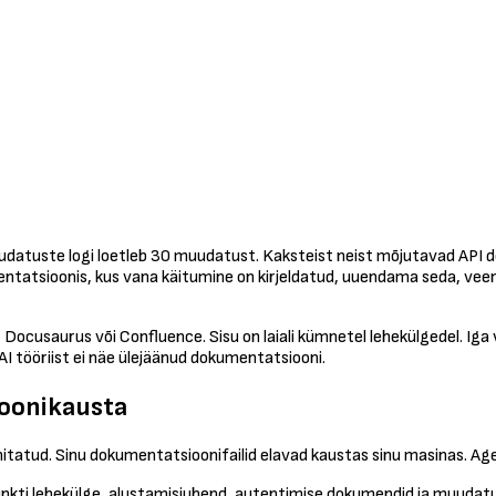
Muudatuste logi loetleb 30 muudatust. Kaksteist neist mõjutavad API
mentatsioonis, kus vana käitumine on kirjeldatud, uuendama seda, veen
Docusaurus või Confluence. Sisu on laiali kümnetel lehekülgedel. Iga
t AI tööriist ei näe ülejäänud dokumentatsiooni.
ioonikausta
atud. Sinu dokumentatsioonifailid elavad kaustas sinu masinas. Agent
kti lehekülge, alustamisjuhend, autentimise dokumendid ja muudatuste