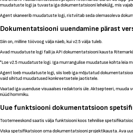
muudatuste logi ja tuvasta iga dokumentatsiooni lehekülg, mis vaja
Agent skaneerib muudatuste logi, ristviitab seda olemasoleva dokument
Dokumentatsiooni uuendamine pärast versi
Siin on, milline töövoog välja näeb, kui v2.5 välja tuleb.
Avad muudatuste logi faili ja API dokumentatsiooni kausta Ritemarkis
"Loe v2.5 muudatuste logi. Iga murrangulise muudatuse kohta leia m
Agent loeb muudatuste logi, siis loeb iga mõjutatud dokumentatsiooni 
vaid sihitud muudatused konkreetsetele jaotistele.
Vaatad iga uuenduse visuaalses redaktoris üle. Aktsepteeri, muuda või
nüüd hommiku.
Uue funktsiooni dokumentatsioon spetsifi
Tootemeeskond saatis välja funktsiooni koos tehnilise spetsifikatsi
Viska spetsifikatsioon oma dokumentatsiooni projektikausta. Ava uus 