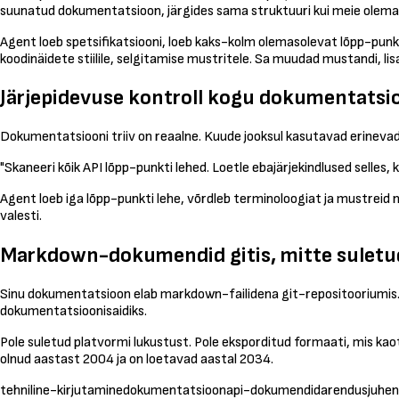
suunatud dokumentatsioon, järgides sama struktuuri kui meie olemaso
Agent loeb spetsifikatsiooni, loeb kaks-kolm olemasolevat lõpp-punkt
koodinäidete stiilile, selgitamise mustritele. Sa muudad mustandi, lis
Järjepidevuse kontroll kogu dokumentatsi
Dokumentatsiooni triiv on reaalne. Kuude jooksul kasutavad erinevad 
"Skaneeri kõik API lõpp-punkti lehed. Loetle ebajärjekindlused selles,
Agent loeb iga lõpp-punkti lehe, võrdleb terminoloogiat ja mustreid 
valesti.
Markdown-dokumendid gitis, mitte suletud
Sinu dokumentatsioon elab markdown-failidena git-repositooriumis. V
dokumentatsioonisaidiks.
Pole suletud platvormi lukustust. Pole eksporditud formaati, mis ka
olnud aastast 2004 ja on loetavad aastal 2034.
tehniline-kirjutamine
dokumentatsioon
api-dokumendid
arendusjuhen