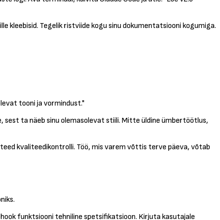
lle kleebisid. Tegelik ristviide kogu sinu dokumentatsiooni kogumiga.
evat tooni ja vormindust."
 sest ta näeb sinu olemasolevat stiili. Mitte üldine ümbertöötlus,
teed kvaliteedikontrolli. Töö, mis varem võttis terve päeva, võtab
niks.
ok funktsiooni tehniline spetsifikatsioon. Kirjuta kasutajale