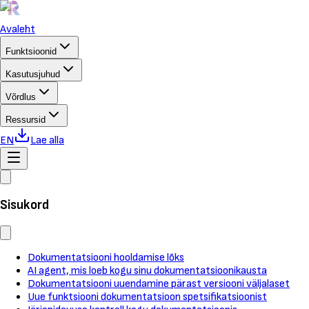
Avaleht
Funktsioonid
Kasutusjuhud
Võrdlus
Ressursid
EN
Lae alla
Sisukord
Dokumentatsiooni hooldamise lõks
AI agent, mis loeb kogu sinu dokumentatsioonikausta
Dokumentatsiooni uuendamine pärast versiooni väljalaset
Uue funktsiooni dokumentatsioon spetsifikatsioonist