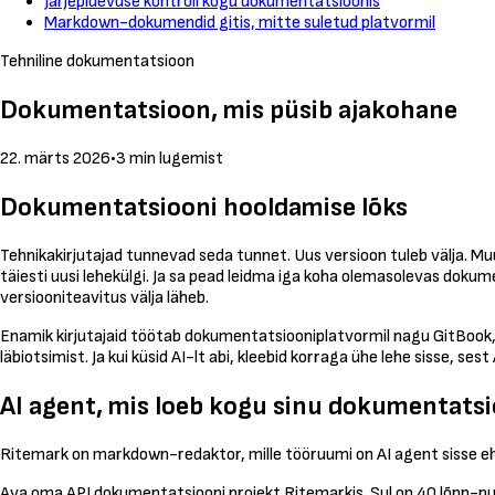
Järjepidevuse kontroll kogu dokumentatsioonis
Markdown-dokumendid gitis, mitte suletud platvormil
Tehniline dokumentatsioon
Dokumentatsioon, mis püsib ajakohane
22. märts 2026
•
3 min lugemist
Dokumentatsiooni hooldamise lõks
Tehnikakirjutajad tunnevad seda tunnet. Uus versioon tuleb välja. 
täiesti uusi lehekülgi. Ja sa pead leidma iga koha olemasolevas doku
versiooniteavitus välja läheb.
Enamik kirjutajaid töötab dokumentatsiooniplatvormil nagu GitBook, 
läbiotsimist. Ja kui küsid AI-lt abi, kleebid korraga ühe lehe sisse, ses
AI agent, mis loeb kogu sinu dokumentats
Ritemark on markdown-redaktor, mille tööruumi on AI agent sisse ehit
Ava oma API dokumentatsiooni projekt Ritemarkis. Sul on 40 lõpp-pun