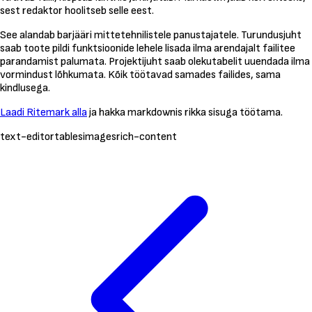
sest redaktor hoolitseb selle eest.
See alandab barjääri mittetehnilistele panustajatele. Turundusjuht
saab toote pildi funktsioonide lehele lisada ilma arendajalt failitee
parandamist palumata. Projektijuht saab olekutabelit uuendada ilma
vormindust lõhkumata. Kõik töötavad samades failides, sama
kindlusega.
Laadi Ritemark alla
ja hakka markdownis rikka sisuga töötama.
text-editor
tables
images
rich-content