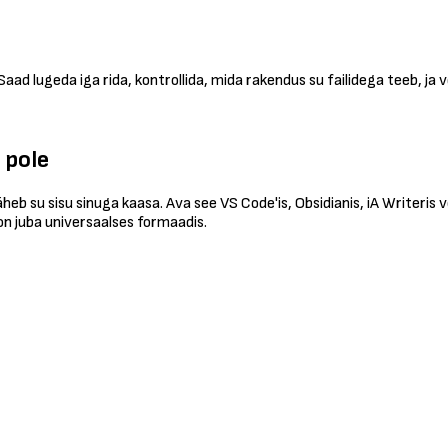
 Saad lugeda iga rida, kontrollida, mida rakendus su failidega teeb, ja
 pole
heb su sisu sinuga kaasa. Ava see VS Code'is, Obsidianis, iA Writeris
 on juba universaalses formaadis.