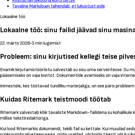
Avatud lähtekood ja kontrollitav
Tavaline Markdown tähendab, et lukustust pole
Lokaalne töö
Lokaalne töö: sinu failid jäävad sinu masin
22. märts 2026
•
3 min lugemist
Probleem: sinu kirjutised kellegi teise pilve
Enamik kirjutamistööriistu salvestab su sisu oma serveritesse. Su musta
pääsemiseks on vaja kontot. Dokumentide avamiseks on vaja internett
Inimestele, kes töötavad tundliku materjaliga, on see päris probleem. Ju
Kuidas Ritemark teistmoodi töötab
Ritemark salvestab kõik tavaliste Markdown-failidena su kohalikule 
millise tekstiredaktoriga.
Kui lood Ritemarkis dokumendi, tekib fail su kettale. Kui muudad seda, 
sünkroonida pilveteenusega, mida usaldad, või hoida täiesti võrguüh