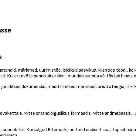
asse
s
ndid, märkmed, uurimistöö, isiklikud päevikud, klientide tööd... kõik i
i. Kui ettevõte paneb ukse kinni, muudab suunda või tõstab hindu, on
riidilised dokumendid, meditsiinilised märkmed, äristrateegia, isiklik k
kõvakettale. Mitte omandiõiguslikus formaadis. Mitte andmebaasis. T
uueneb fail. Kui sulged Ritemarki, on failid endiselt seal, täpselt sin
enduseta.