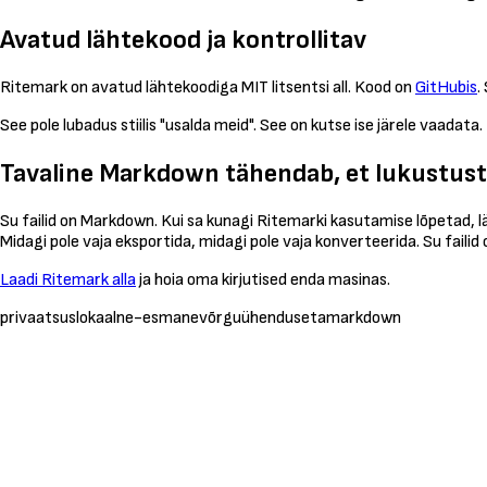
Avatud lähtekood ja kontrollitav
Ritemark on avatud lähtekoodiga MIT litsentsi all. Kood on
GitHubis
.
See pole lubadus stiilis "usalda meid". See on kutse ise järele vaadata.
Tavaline Markdown tähendab, et lukustust
Su failid on Markdown. Kui sa kunagi Ritemarki kasutamise lõpetad, lä
Midagi pole vaja eksportida, midagi pole vaja konverteerida. Su failid
Laadi Ritemark alla
ja hoia oma kirjutised enda masinas.
privaatsus
lokaalne-esmane
võrguühenduseta
markdown