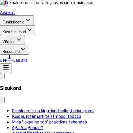
Avaleht
Funktsioonid
Kasutusjuhud
Võrdlus
Ressursid
EN
Lae alla
Sisukord
Probleem: sinu kirjutised kellegi teise pilves
Kuidas Ritemark teistmoodi töötab
Mida "lokaalne töö" praktikas tähendab
Aga AI agendid?