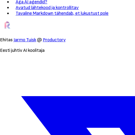
Aga AI agendid?
Avatud lähtekood ja kontrollitav
Tavaline Markdown tähendab, et lukustust pole
Ehitas
Jarmo Tuisk
@
Productory
Eesti juhtiv AI koolitaja