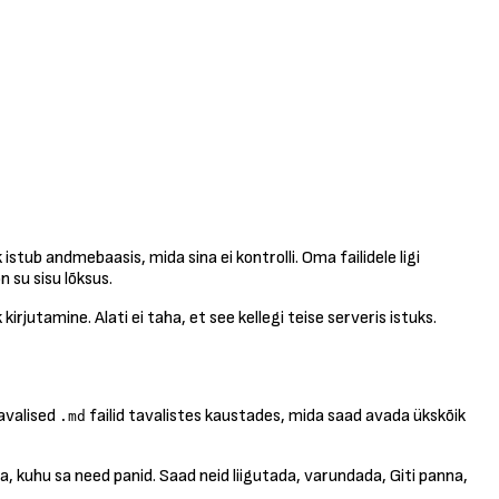
stub andmebaasis, mida sina ei kontrolli. Oma failidele ligi
 su sisu lõksus.
irjutamine. Alati ei taha, et see kellegi teise serveris istuks.
avalised
failid tavalistes kaustades, mida saad avada ükskõik
.md
na, kuhu sa need panid. Saad neid liigutada, varundada, Giti panna,