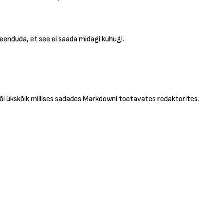
 veenduda, et see ei saada midagi kuhugi.
 või ükskõik millises sadades Markdowni toetavates redaktorites.