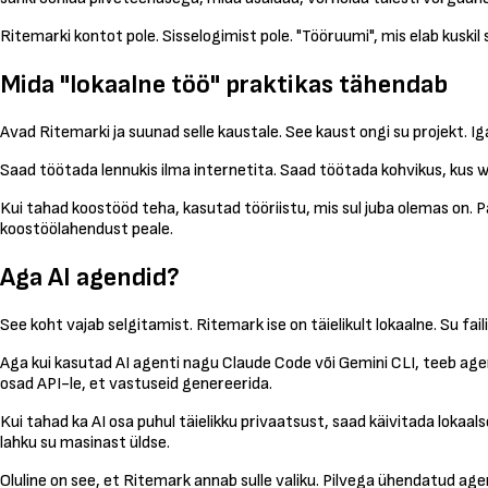
Ritemarki kontot pole. Sisselogimist pole. "Tööruumi", mis elab kuskil s
Mida "lokaalne töö" praktikas tähendab
Avad Ritemarki ja suunad selle kaustale. See kaust ongi su projekt. I
Saad töötada lennukis ilma internetita. Saad töötada kohvikus, kus wi
Kui tahad koostööd teha, kasutad tööriistu, mis sul juba olemas on. 
koostöölahendust peale.
Aga AI agendid?
See koht vajab selgitamist. Ritemark ise on täielikult lokaalne. Su fa
Aga kui kasutad AI agenti nagu Claude Code või Gemini CLI, teeb agen
osad API-le, et vastuseid genereerida.
Kui tahad ka AI osa puhul täielikku privaatsust, saad käivitada lokaal
lahku su masinast üldse.
Oluline on see, et Ritemark annab sulle valiku. Pilvega ühendatud ag