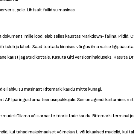
erveris, pole. Lihtsalt failid su masinas.
ga dokument, mille lood, elab selles kaustas Markdown-failina. Pildid,
fi tuleb ja läheb. Saad töötada kinnises võrgus ilma välise ligipääsut
Pane kaust jagatud kettale. Kasuta Giti versioonihalduseks. Kasuta Dr
ilid ei lahku su masinast Ritemarki kaudu mitte kunagi.
t API päringuid oma teenusepakkujale. See on agendi käitumine, mitte
se mudeli Ollama või sarnaste tööriistade kaudu. Ritemarki terminal jo
endid, kui tahad maksimaalset võimekust, või lokaalsed mudelid, kui 