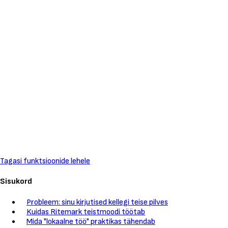
Tagasi funktsioonide lehele
Sisukord
Probleem: sinu kirjutised kellegi teise pilves
Kuidas Ritemark teistmoodi töötab
Mida "lokaalne töö" praktikas tähendab