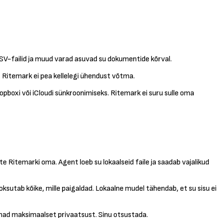
 CSV-failid ja muud varad asuvad su dokumentide kõrval.
a. Ritemark ei pea kellelegi ühendust võtma.
opboxi või iCloudi sünkroonimiseks. Ritemark ei suru sulle oma
 Ritemarki oma. Agent loeb su lokaalseid faile ja saadab vajalikud
oksutab kõike, mille paigaldad. Lokaalne mudel tähendab, et su sisu ei
tahad maksimaalset privaatsust. Sinu otsustada.