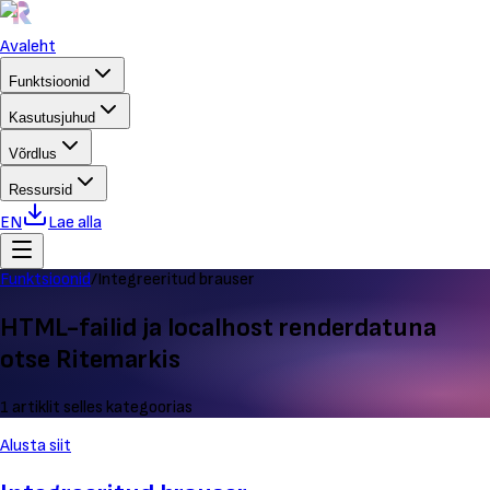
Avaleht
Funktsioonid
Kasutusjuhud
Võrdlus
Ressursid
EN
Lae alla
Funktsioonid
/
Integreeritud brauser
HTML-failid ja localhost renderdatuna
otse Ritemarkis
1 artiklit selles kategoorias
Alusta siit