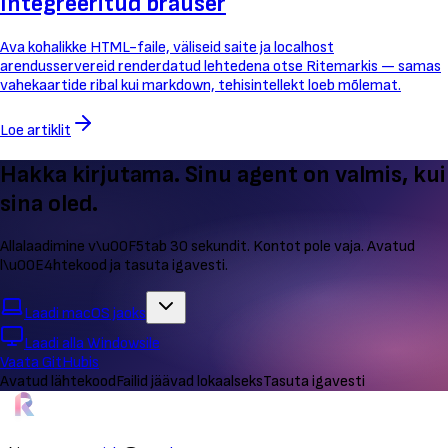
Integreeritud brauser
Ava kohalikke HTML-faile, väliseid saite ja localhost
arendusservereid renderdatud lehtedena otse Ritemarkis — samas
vahekaartide ribal kui markdown, tehisintellekt loeb mõlemat.
Loe artiklit
Hakka kirjutama. Sinu agent on valmis, kui
sina oled.
Allalaadimine v\u00F5tab 30 sekundit. Kontot pole vaja. Avatud
l\u00E4htekood ja tasuta igavesti.
Laadi macOS jaoks
Laadi alla Windowsile
Vaata GitHubis
Avatud lähtekood
Failid jäävad lokaalseks
Tasuta igavesti