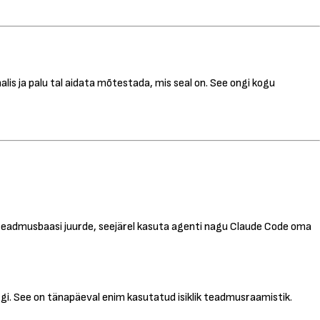
lis ja palu tal aidata mõtestada, mis seal on. See ongi kogu
 teadmusbaasi juurde, seejärel kasuta agenti nagu Claude Code oma
gi. See on tänapäeval enim kasutatud isiklik teadmusraamistik.