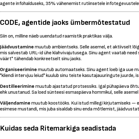
agente infohalduseks, 35% vähenemist rutiinsetele infotegevustele 
CODE, agentide jaoks ümbermõtestatud
Siin on, milline näeb uuendatud raamistik praktikas välja.
Jäädvustamine
muutub ambientseks. Selle asemel, et aktiivselt lõ
mis salvestab URL-id ühe klahvivajutusega. Sinu agent vaatab need s
väärt" tähendab konkreetselt sinu jaoks.
Organiseerimine
muutub automaatseks. Sinu agent loeb iga uue märk
"kliendi intervjuu leiud" kuulub sinu teiste kasutajauuringute juurde,
Destilleerimine
muutub ajastatud protsessiks. Igal pühapäeva õht
ehk unustanud. Sa loed sünteesi esmaspäeva hommikul, selle asemel
Väljendamine
muutub koostööks. Kui istud millegi kirjutamiseks —
esimese mustandi, mis juba sisaldab sinu enda mõtlemist, jäädvustatud 
Kuidas seda Ritemarkiga seadistada