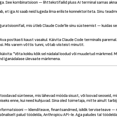
. See kombinatsioon — lihttekstifailid pluss AI terminal samas aknas
b, et iga AI saab neid lugeda ilma eriliste konnektoriteta. Sinu tead
uratsioonifail, mis ütleb Claude Code'ile sinu süsteemist — kuidas see
Ava postkasti kaust vasakul. Käivita Claude Code terminalis paremal. Ki
si. Mis varem võttis tunni, võtab viisteist minutit.
käivita: "Võta kokku kõik sel nädalal loodud või muudetud märkmed. M
und iganädalase ülevaate märkmena.
 toodavad sünteese, mis lähevad mööda sisust, või loovad seoseid, m
ks enne, kui need kuhjuvad. Sina oled toimetaja, mitte ainult tarbij
nformatsiooni — klienditeave, finantsandmed, isiklik terviseteave — m
esõnaliselt palud töödelda, Anthropicu API-le. Aga paludes tal tööd