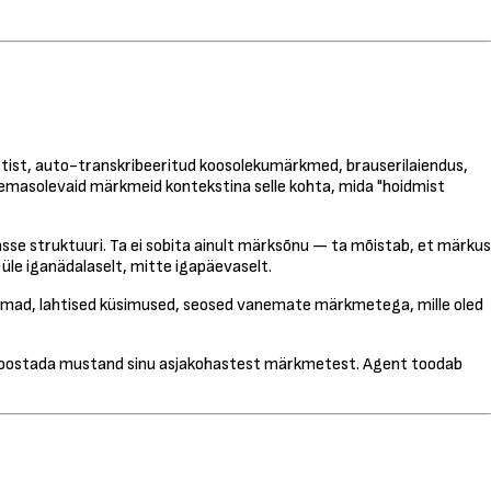
stist, auto-transkribeeritud koosolekumärkmed, brauserilaiendus,
olemasolevaid märkmeid kontekstina selle kohta, mida "hoidmist
se struktuuri. Ta ei sobita ainult märksõnu — ta mõistab, et märkus
d üle iganädalaselt, mitte igapäevaselt.
eemad, lahtised küsimused, seosed vanemate märkmetega, mille oled
l koostada mustand sinu asjakohastest märkmetest. Agent toodab