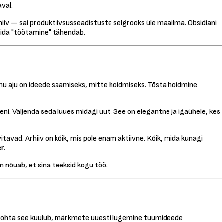
aval.
iv — sai produktiivsusseadistuste selgrooks üle maailma. Obsidiani
mida "töötamine" tähendab.
sinu aju on ideede saamiseks, mitte hoidmiseks. Tõsta hoidmine
ni. Väljenda seda luues midagi uut. See on elegantne ja igaühele, kes
tavad. Arhiiv on kõik, mis pole enam aktiivne. Kõik, mida kunagi
r.
 nõuab, et sina teeksid kogu töö.
e kohta see kuulub, märkmete uuesti lugemine tuumideede