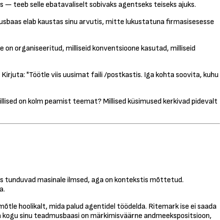
 — teeb selle ebatavaliselt sobivaks agentseks teiseks ajuks.
musbaas elab kaustas sinu arvutis, mitte lukustatuna firmasisesesse
 on organiseeritud, milliseid konventsioone kasutad, milliseid
rjuta: "Töötle viis uusimat faili /postkastis. Iga kohta soovita, kuhu
illised on kolm peamist teemat? Millised küsimused kerkivad pidevalt
is tunduvad masinale ilmsed, aga on kontekstis mõttetud.
a.
õtle hoolikalt, mida palud agentidel töödelda. Ritemark ise ei saada
elda kogu sinu teadmusbaasi on märkimisväärne andmeekspositsioon,