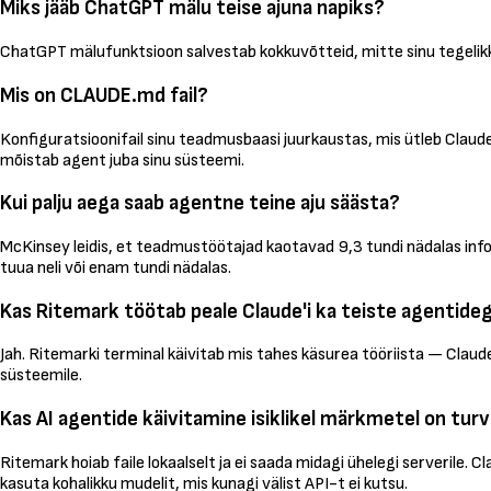
Miks jääb ChatGPT mälu teise ajuna napiks?
ChatGPT mälufunktsioon salvestab kokkuvõtteid, mitte sinu tegelikke
Mis on CLAUDE.md fail?
Konfiguratsioonifail sinu teadmusbaasi juurkaustas, mis ütleb Claude
mõistab agent juba sinu süsteemi.
Kui palju aega saab agentne teine aju säästa?
McKinsey leidis, et teadmustöötajad kaotavad 9,3 tundi nädalas infor
tuua neli või enam tundi nädalas.
Kas Ritemark töötab peale Claude'i ka teiste agentide
Jah. Ritemarki terminal käivitab mis tahes käsurea tööriista — Clau
süsteemile.
Kas AI agentide käivitamine isiklikel märkmetel on turv
Ritemark hoiab faile lokaalselt ja ei saada midagi ühelegi serverile. C
kasuta kohalikku mudelit, mis kunagi välist API-t ei kutsu.