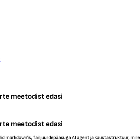
?
orte meetodist edasi
orte meetodist edasi
failid markdown'is, failijuurdepääsuga AI agent ja kaustastruktuur, m