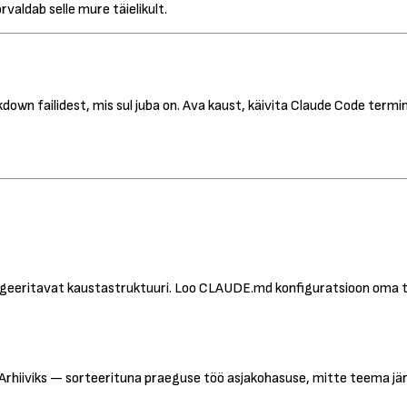
rvaldab selle mure täielikult.
wn failidest, mis sul juba on. Ava kaust, käivita Claude Code termina
navigeeritavat kaustastruktuuri. Loo CLAUDE.md konfiguratsioon oma
Arhiiviks — sorteerituna praeguse töö asjakohasuse, mitte teema jär