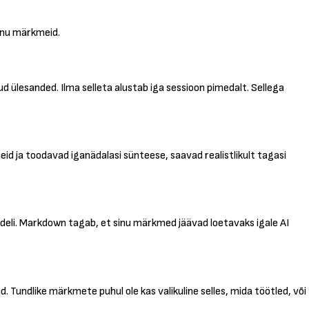
sinu märkmeid.
d ülesanded. Ilma selleta alustab iga sessioon pimedalt. Sellega
id ja toodavad iganädalasi sünteese, saavad realistlikult tagasi
udeli. Markdown tagab, et sinu märkmed jäävad loetavaks igale AI
d. Tundlike märkmete puhul ole kas valikuline selles, mida töötled, või