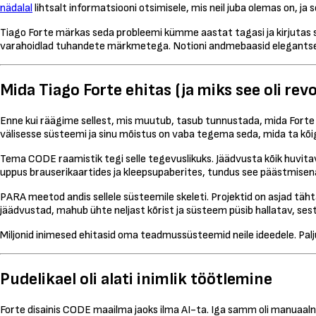
nädalal
lihtsalt informatsiooni otsimisele, mis neil juba olemas on, j
Tiago Forte märkas seda probleemi kümme aastat tagasi ja kirjutas s
varahoidlad tuhandete märkmetega. Notioni andmebaasid elegantsete
Mida Tiago Forte ehitas (ja miks see oli revo
Enne kui räägime sellest, mis muutub, tasub tunnustada, mida Forte te
välisesse süsteemi ja sinu mõistus on vaba tegema seda, mida ta kõi
Tema CODE raamistik tegi selle tegevuslikuks. Jäädvusta kõik huvitav.
uppus brauserikaartides ja kleepsupaberites, tundus see päästmisen
PARA meetod andis sellele süsteemile skeleti. Projektid on asjad täht
jäädvustad, mahub ühte neljast kõrist ja süsteem püsib hallatav, se
Miljonid inimesed ehitasid oma teadmussüsteemid neile ideedele. Pal
Pudelikael oli alati inimlik töötlemine
Forte disainis CODE maailma jaoks ilma AI-ta. Iga samm oli manuaal