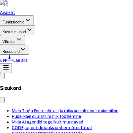
Avaleht
Funktsioonid
Kasutusjuhud
Võrdlus
Ressursid
EN
Lae alla
Sisukord
Mida Tiago Forte ehitas (ja miks see oli revolutsiooniline)
Pudelikael oli alati inimlik töötlemine
Mida AI agendid tegelikult muudavad
CODE, agentide jaoks ümbermõtestatud