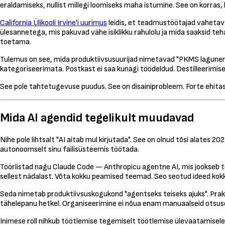
eraldamiseks, nullist millegi loomiseks maha istumine. See on korras, kui
California Ülikooli Irvine'i uurimus
leidis, et teadmustöötajad vahetav
ülesannetega, mis pakuvad vähe isiklikku rahulolu ja mida saaksid t
toetama.
Tulemus on see, mida produktiivsusuurijad nimetavad "PKMS lagunemis
kategoriseerimata. Postkast ei saa kunagi töödeldud. Destilleerimise
See pole tahtetugevuse puudus. See on disainiprobleem. Forte ehita
Mida AI agendid tegelikult muudavad
Nihe pole lihtsalt "AI aitab mul kirjutada". See on olnud tõsi alates
autonoomselt sinu failisüsteemis töötada.
Tööriistad nagu Claude Code — Anthropicu agentne AI, mis jookseb ter
sellest nädalast. Võta kokku peamised teemad. Seo seotud ideed kokku.
Seda nimetab produktiivsuskogukond "agentseks teiseks ajuks". Pra
tähelepanu hetkel. Organiseerimine ei nõua enam manuaalseid otsusei
Inimese roll nihkub töötlemise tegemiselt töötlemise ülevaatamisel