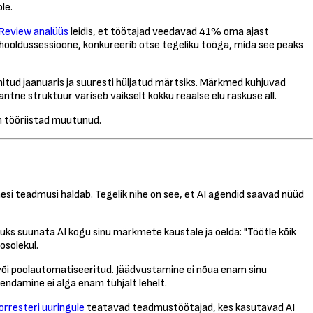
le.
Review analüüs
leidis, et töötajad veedavad 41% oma ajast
 hooldussessioone, konkureerib otse tegeliku tööga, mida see peaks
itud jaanuaris ja suuresti hüljatud märtsiks. Märkmed kuhjuvad
tne struktuur variseb vaikselt kokku reaalse elu raskuse all.
n tööriistad muutunud.
mesi teadmusi haldab. Tegelik nihe on see, et AI agendid saavad nüüd
uks suunata AI kogu sinu märkmete kaustale ja öelda: "Töötle kõik
osolekul.
või poolautomatiseeritud. Jäädvustamine ei nõua enam sinu
endamine ei alga enam tühjalt lehelt.
orresteri uuringule
teatavad teadmustöötajad, kes kasutavad AI