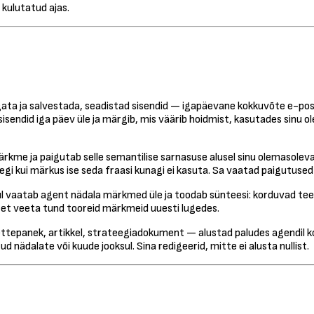
kulutatud ajas.
igata ja salvestada, seadistad sisendid — igapäevane kokkuvõte e-po
isendid iga päev üle ja märgib, mis väärib hoidmist, kasutades sinu 
me ja paigutab selle semantilise sarnasuse alusel sinu olemasolevas
 isegi kui märkus ise seda fraasi kunagi ei kasuta. Sa vaatad paigutuse
ul vaatab agent nädala märkmed üle ja toodab sünteesi: korduvad t
 et veeta tund tooreid märkmeid uuesti lugedes.
 ettepanek, artikkel, strateegiadokument — alustad paludes agendi
nädalate või kuude jooksul. Sina redigeerid, mitte ei alusta nullist.