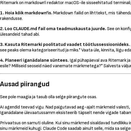
Ritemark on markdown'i redaktor macOS-ile sisseehitatud terminaliga
1. Hoia kõik markdown'is.
Markdown failid on lihttekst, mis tähenda
rakendusse.
2. Loo CLAUDE.md fail oma teadmuskausta juurde.
See on konfig
ülesandeid tahad abi.
3. Kasuta Ritemarki poolitatud vaadet töötlussessioonideks.
see peaks olema kategoriseeritud ja miks." Vaata üle, kinnita, liigu eda
4. Planeeri iganädalane süntees.
Igal pühapäeval ava Ritemark ja 
esile? Milliseid seoseid näed vanemate märkmetega?" Salvesta välj
Ausad piirangud
See pole maagia ja tasub olla selge piirangute osas.
AI agendid teevad vigu. Nad paigutavad aeg-ajalt märkmeid valesti,
Iganädalane ülevaatussamm eksisteerib täpselt nende vigade tabamise
Privaatsus on samuti oluline. Kui sinu märkmed sisaldavad tundlikku i
sinu märkmeid kuhugi. Claude Code saadab ainult selle, mida sa selg