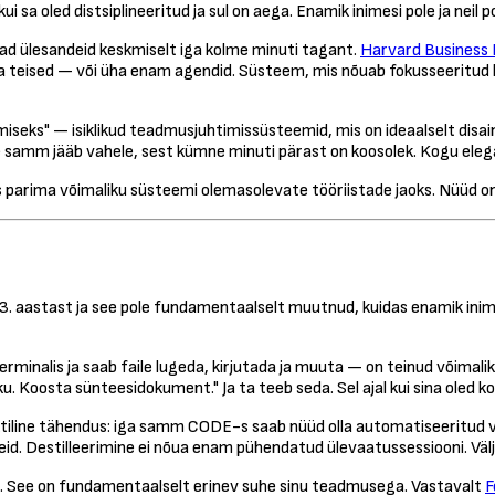
 sa oled distsiplineeritud ja sul on aega. Enamik inimesi pole ja neil po
ad ülesandeid keskmiselt iga kolme minuti tagant.
Harvard Business 
eha teised — või üha enam agendid. Süsteem, mis nõuab fokusseeritud
eks" — isiklikud teadmusjuhtimissüsteemid, mis on ideaalselt disain
 samm jääb vahele, sest kümne minuti pärast on koosolek. Kogu elegan
s parima võimaliku süsteemi olemasolevate tööriistade jaoks. Nüüd o
 2023. aastast ja see pole fundamentaalselt muutnud, kuidas enamik ini
minalis ja saab faile lugeda, kirjutada ja muuta — on teinud võimalik
 Koosta sünteesidokument." Ja ta teeb seda. Sel ajal kui sina oled ko
ktiline tähendus: iga samm CODE-s saab nüüd olla automatiseeritud 
d. Destilleerimine ei nõua enam pühendatud ülevaatussessiooni. Välj
e. See on fundamentaalselt erinev suhe sinu teadmusega. Vastavalt
F