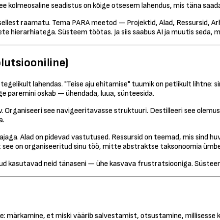
a see kolmeosaline seadistus on kõige otsesem lahendus, mis täna saad
ellest raamatu. Tema PARA meetod — Projektid, Alad, Ressursid, Arhi
 hierarhiatega. Süsteem töötas. Ja siis saabus AI ja muutis seda, 
lutsiooniline)
gelikult lahendas. "Teise aju ehitamise" tuumik on petlikult lihtne: 
ge paremini oskab — ühendada, luua, sünteesida.
 Organiseeri see navigeeritavasse struktuuri. Destilleeri see olemuse
a.
ajaga. Alad on pidevad vastutused. Ressursid on teemad, mis sind huvi
st see on organiseeritud sinu töö, mitte abstraktse taksonoomia ümbe
jud kasutavad neid tänaseni — ühe kasvava frustratsiooniga. Süsteem
ne: märkamine, et miski väärib salvestamist, otsustamine, millisess