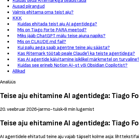
Kuidas seda Ritemarkiga seadistada
Ausad piirangud
Valmis ehitama oma teist aju?
KKK
Kuidas ehitada teist aju AI agentidega?
Mis on Tiago Forte PARA meetod?
Miks jääb ChatGPT mälu teise ajuna napiks?
Mis on CLAUDE.md fail?
Kui palju aega saab agentne teine aju säästa?
Kas Ritemark töötab peale Claude'i ka teiste agentidega?
Kas AI agentide käivitamine isiklikel märkmetel on turvaline
Kuidas see erineb Notion AI-st või Obsidian Copilotist?
Allikad
Analüüs
Teise aju ehitamine AI agentidega: Tiago F
20. veebruar 2026
•
jarmo-tuisk
•
8 min lugemist
Teise aju ehitamine AI agentidega: Tiago F
AI agentidele ehitatud teine aju vajab täpselt kolme asja: lihtteksti