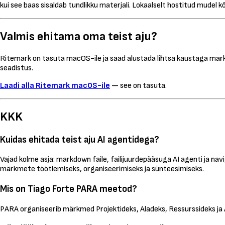
kui see baas sisaldab tundlikku materjali. Lokaalselt hostitud mudel kõ
Valmis ehitama oma teist aju?
Ritemark on tasuta macOS-ile ja saad alustada lihtsa kaustaga markdo
seadistus.
Laadi alla Ritemark macOS-ile
— see on tasuta.
KKK
Kuidas ehitada teist aju AI agentidega?
Vajad kolme asja: markdown faile, failijuurdepääsuga AI agenti ja 
märkmete töötlemiseks, organiseerimiseks ja sünteesimiseks.
Mis on Tiago Forte PARA meetod?
PARA organiseerib märkmed Projektideks, Aladeks, Ressurssideks ja 