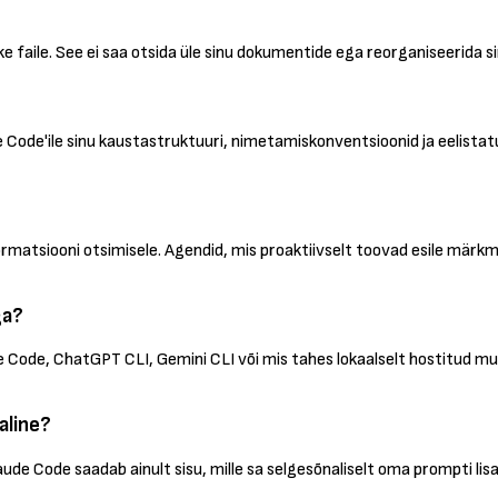
 faile. See ei saa otsida üle sinu dokumentide ega reorganiseerida 
 Code'ile sinu kaustastruktuuri, nimetamiskonventsioonid ja eelistatu
matsiooni otsimisele. Agendid, mis proaktiivselt toovad esile märkme
ga?
de Code, ChatGPT CLI, Gemini CLI või mis tahes lokaalselt hostitud m
aline?
laude Code saadab ainult sisu, mille sa selgesõnaliselt oma prompti lisa