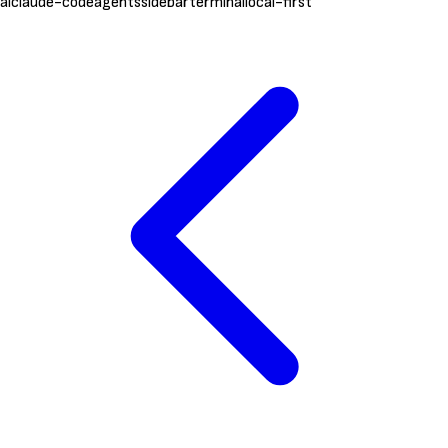
ai
claude-code
agents
sidebar
terminal
local-first