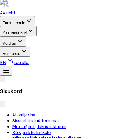
Avaleht
Funktsioonid
Kasutusjuhud
Võrdlus
Ressursid
EN
Lae alla
Sisukord
AI-küljeriba
Sisseehitatud terminal
Mitu agenti, lukustust pole
Kõik jääb kohalikuks