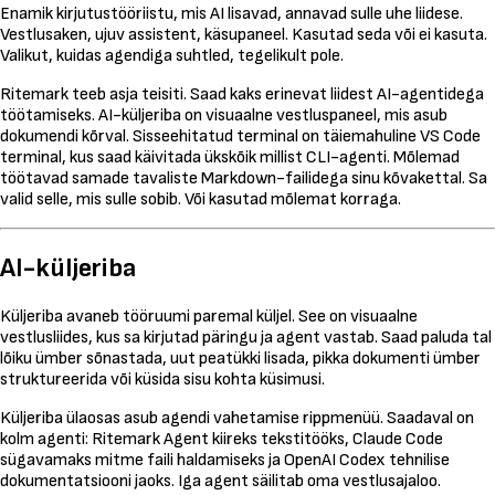
Enamik kirjutustööriistu, mis AI lisavad, annavad sulle uhe liidese.
Vestlusaken, ujuv assistent, käsupaneel. Kasutad seda või ei kasuta.
Valikut, kuidas agendiga suhtled, tegelikult pole.
Ritemark teeb asja teisiti. Saad kaks erinevat liidest AI-agentidega
töötamiseks. AI-küljeriba on visuaalne vestluspaneel, mis asub
dokumendi kõrval. Sisseehitatud terminal on täiemahuline VS Code
terminal, kus saad käivitada ükskõik millist CLI-agenti. Mõlemad
töötavad samade tavaliste Markdown-failidega sinu kõvakettal. Sa
valid selle, mis sulle sobib. Või kasutad mõlemat korraga.
AI-küljeriba
Küljeriba avaneb tööruumi paremal küljel. See on visuaalne
vestlusliides, kus sa kirjutad päringu ja agent vastab. Saad paluda tal
lõiku ümber sõnastada, uut peatükki lisada, pikka dokumenti ümber
struktureerida või küsida sisu kohta küsimusi.
Küljeriba ülaosas asub agendi vahetamise rippmenüü. Saadaval on
kolm agenti: Ritemark Agent kiireks tekstitööks, Claude Code
sügavamaks mitme faili haldamiseks ja OpenAI Codex tehnilise
dokumentatsiooni jaoks. Iga agent säilitab oma vestlusajaloo.