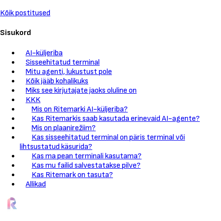
Kõik postitused
Sisukord
AI-küljeriba
Sisseehitatud terminal
Mitu agenti, lukustust pole
Kõik jääb kohalikuks
Miks see kirjutajate jaoks oluline on
KKK
Mis on Ritemarki AI-küljeriba?
Kas Ritemarkis saab kasutada erinevaid AI-agente?
Mis on plaanirežiim?
Kas sisseehitatud terminal on päris terminal või
lihtsustatud käsurida?
Kas ma pean terminali kasutama?
Kas mu failid salvestatakse pilve?
Kas Ritemark on tasuta?
Allikad