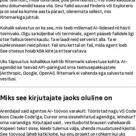
pole tellimust, mida tühistada, pole pilveteenust, mis võiks kaduda ja
sinu dokumendid kaasa viia. Sinu failid asuvad Finderis või Exploreris
ja on seal ka kümne aasta pärast, olenemata sellest, mis
Ritemarkiga juhtub.
Kohalik salvestus on ka see, mis teeb mõlemad AI-liidesed nii hästi
toimivaks. Olgu sa küljeribal või terminalis, agent pääseb failidele ligi
otse failisüsteemi kaudu. Ta ei laadi neid serverist alla. Ta ei
sünkroniseeri neid pilvest. Fail sinu kettal on fail, mida agent loeb.
See otsesus hoiab kõik kiire ja ettearvatava.
Uks täpsustus: kohalikkus kehtib Ritemarki salvestuse kohta. AI-
agendid ise teevad API-päringuid oma teenusepakkujatele
(Anthropic, Google, OpenAI). Ritemark ei vahenda ega salvesta neid
vestlusi.
Miks see kirjutajate jaoks oluline on
Arendajad said agentse AI-töövoo varakult. Tööriistad nagu VS Code
koos Claude Code'iga, Cursor oma sisseehitatud agendiga, Windsurf
oma variandiga. Kirjutajad said... vestlusbotid brauseri vahekaardil.
Kopeeri tekst sisse, kleebi tulemus välja, ühenda muudatused käsitsi.
See töövoog läheb katki kohe, kui sinu projekt on rohkem kui uks