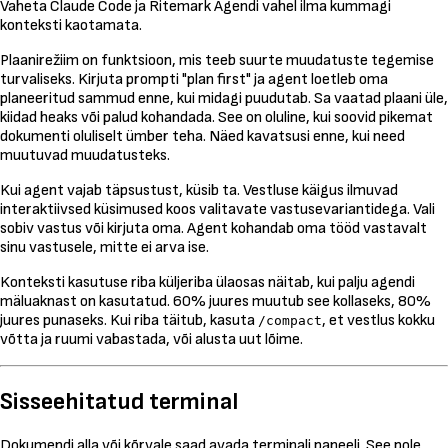
Vaheta Claude Code ja Ritemark Agendi vahel ilma kummagi
konteksti kaotamata.
Plaanirežiim on funktsioon, mis teeb suurte muudatuste tegemise
turvaliseks. Kirjuta prompti "plan first" ja agent loetleb oma
planeeritud sammud enne, kui midagi puudutab. Sa vaatad plaani üle,
kiidad heaks või palud kohandada. See on oluline, kui soovid pikemat
dokumenti oluliselt ümber teha. Näed kavatsusi enne, kui need
muutuvad muudatusteks.
Kui agent vajab täpsustust, küsib ta. Vestluse käigus ilmuvad
interaktiivsed küsimused koos valitavate vastusevariantidega. Vali
sobiv vastus või kirjuta oma. Agent kohandab oma tööd vastavalt
sinu vastusele, mitte ei arva ise.
Konteksti kasutuse riba küljeriba ülaosas näitab, kui palju agendi
mäluaknast on kasutatud. 60% juures muutub see kollaseks, 80%
juures punaseks. Kui riba täitub, kasuta
, et vestlus kokku
/compact
võtta ja ruumi vabastada, või alusta uut lõime.
Sisseehitatud terminal
Dokumendi alla või kõrvale saad avada terminali paneeli. See pole