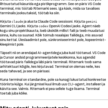
lihtsustatud käsurida ega pistikprogramm. See on päris VS Code
terminal, mis töötab Ritemarki sees. Iga käsk, mida sa tavalises
terminalis jooksutaksid, töötab ka siin.
Kirjuta
ja alusta Claude Code sessiooni. Kirjuta
claude
gemini
Gemini CLI jaoks. Kirjuta
OpenAI Codexi jaoks. Agent näeb
codex
kogu sinu projektikausta, loeb ükskõik millist faili ja teeb muudatusi
sinna, kuhu sa suunad. Kõik toimub reaalajas failidega, mis asuvad
sinu kettal. Üleslaadimist pole, sünkroniseerimist pole, kopeerimist-
kleepimist pole.
Täpselt nii on arendajad AI-agentidega juba kuid töötanud. VS Code
ja Cursor andsid programmeerijatele keskkonna, kus agendid
töötavad päris failidega läbi päris terminali. Ritemark toob sama
arhitektuuri kõigile, kes kirjutavad. Terminal on olemas neile, kes
seda tahavad, ja see on pärisasi.
Kuna terminal on standardne, pole sa kunagi lukustatud konkreetse
tööriista külge. Kui järgmisel kuul ilmub uus CLI-agent, installeeri ja
käivita see. Valmis. Ritemark ei pea sellele tuge lisama. Terminal
toetab juba kõike.