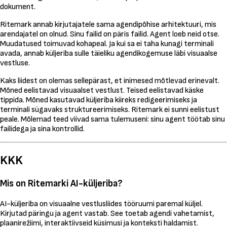
dokument.
Ritemark annab kirjutajatele sama agendipõhise arhitektuuri, mis
arendajatel on olnud. Sinu failid on päris failid. Agent loeb neid otse.
Muudatused toimuvad kohapeal. Ja kui sa ei taha kunagi terminali
avada, annab küljeriba sulle täieliku agendikogemuse läbi visuaalse
vestluse.
Kaks liidest on olemas sellepärast, et inimesed mõtlevad erinevalt.
Mõned eelistavad visuaalset vestlust. Teised eelistavad käske
tippida. Mõned kasutavad küljeriba kiireks redigeerimiseks ja
terminali sügavaks struktureerimiseks. Ritemark ei sunni eelistust
peale. Mõlemad teed viivad sama tulemuseni: sinu agent töötab sinu
failidega ja sina kontrollid.
KKK
Mis on Ritemarki AI-küljeriba?
AI-küljeriba on visuaalne vestlusliides tööruumi paremal küljel.
Kirjutad päringu ja agent vastab. See toetab agendi vahetamist,
plaanirežiimi, interaktiivseid küsimusi ja konteksti haldamist.