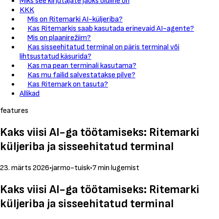
Miks see kirjutajate jaoks oluline on
KKK
Mis on Ritemarki AI-küljeriba?
Kas Ritemarkis saab kasutada erinevaid AI-agente?
Mis on plaanirežiim?
Kas sisseehitatud terminal on päris terminal või
lihtsustatud käsurida?
Kas ma pean terminali kasutama?
Kas mu failid salvestatakse pilve?
Kas Ritemark on tasuta?
Allikad
features
Kaks viisi AI-ga töötamiseks: Ritemarki
küljeriba ja sisseehitatud terminal
23. märts 2026
•
jarmo-tuisk
•
7 min lugemist
Kaks viisi AI-ga töötamiseks: Ritemarki
küljeriba ja sisseehitatud terminal