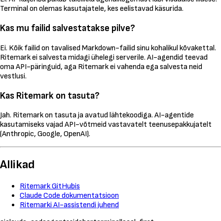
Terminal on olemas kasutajatele, kes eelistavad käsurida.
Kas mu failid salvestatakse pilve?
Ei. Kõik failid on tavalised Markdown-failid sinu kohalikul kõvakettal.
Ritemark ei salvesta midagi ühelegi serverile. AI-agendid teevad
oma API-päringuid, aga Ritemark ei vahenda ega salvesta neid
vestlusi.
Kas Ritemark on tasuta?
Jah. Ritemark on tasuta ja avatud lähtekoodiga. AI-agentide
kasutamiseks vajad API-võtmeid vastavatelt teenusepakkujatelt
(Anthropic, Google, OpenAI).
Allikad
Ritemark GitHubis
Claude Code dokumentatsioon
Ritemarki AI-assistendi juhend