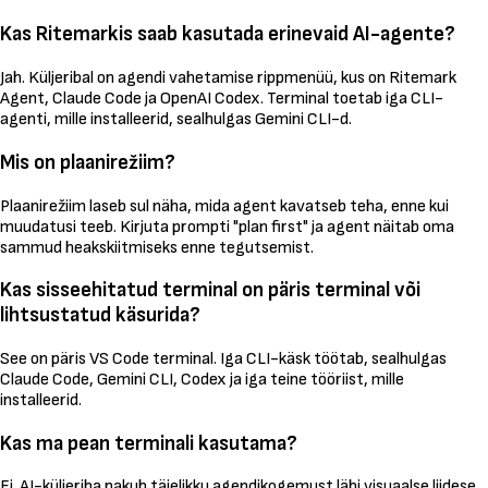
Kas Ritemarkis saab kasutada erinevaid AI-agente?
Jah. Küljeribal on agendi vahetamise rippmenüü, kus on Ritemark
Agent, Claude Code ja OpenAI Codex. Terminal toetab iga CLI-
agenti, mille installeerid, sealhulgas Gemini CLI-d.
Mis on plaanirežiim?
Plaanirežiim laseb sul näha, mida agent kavatseb teha, enne kui
muudatusi teeb. Kirjuta prompti "plan first" ja agent näitab oma
sammud heakskiitmiseks enne tegutsemist.
Kas sisseehitatud terminal on päris terminal või
lihtsustatud käsurida?
See on päris VS Code terminal. Iga CLI-käsk töötab, sealhulgas
Claude Code, Gemini CLI, Codex ja iga teine tööriist, mille
installeerid.
Kas ma pean terminali kasutama?
Ei. AI-küljeriba pakub täielikku agendikogemust läbi visuaalse liidese.