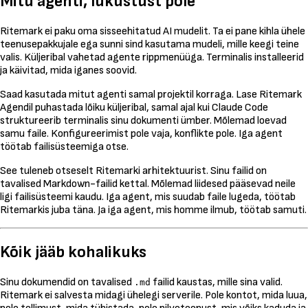
Mitu agenti, lukustust pole
Ritemark ei paku oma sisseehitatud AI mudelit. Ta ei pane kihla ühele
teenusepakkujale ega sunni sind kasutama mudeli, mille keegi teine
valis. Küljeribal vahetad agente rippmenüüga. Terminalis installeerid
ja käivitad, mida iganes soovid.
Saad kasutada mitut agenti samal projektil korraga. Lase Ritemark
Agendil puhastada lõiku küljeribal, samal ajal kui Claude Code
struktureerib terminalis sinu dokumenti ümber. Mõlemad loevad
samu faile. Konfigureerimist pole vaja, konflikte pole. Iga agent
töötab failisüsteemiga otse.
See tuleneb otseselt Ritemarki arhitektuurist. Sinu failid on
tavalised Markdown-failid kettal. Mõlemad liidesed pääsevad neile
ligi failisüsteemi kaudu. Iga agent, mis suudab faile lugeda, töötab
Ritemarkis juba täna. Ja iga agent, mis homme ilmub, töötab samuti.
Kõik jääb kohalikuks
Sinu dokumendid on tavalised
failid kaustas, mille sina valid.
.md
Ritemark ei salvesta midagi ühelegi serverile. Pole kontot, mida luua,