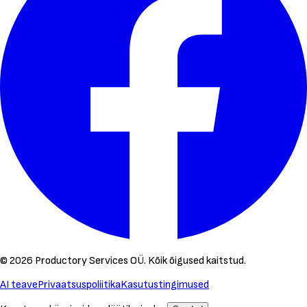
©
2026
Productory Services OÜ.
Kõik õigused kaitstud.
AI teave
Privaatsuspoliitika
Kasutustingimused