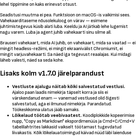
lehel tippimine on kaks erinevat otsust.
Seadistusi muutma ei pea. Funktsioon on macOS-is vaikimisi sees.
Vahekaarditaseme nõusolekuloog on värav — esimene
juhtimistegevus küsib alati luba. Keeldu ja AI jätkab lehe lugemist
nagu varem. Luba ja agent juhib vahekaarti sinu silme all.
Brauseri vahekaart, mida AI juhib, on vahekaart, mida sa vaatad — ei
mingit headless-režiimi, ei mingit ekraanivälist Chromiumit, ei
mingit varjuvahekaarti. Sa näed iga tegevust reaalajas. Kui midagi
läheb valesti, näed sa seda kohe.
Lisaks kolm v1.7.0 järelparandust
Vestluste ajalugu näitab kõiki salvestatud vestlusi.
Ajaloo paan laadis nimekirja täpselt korra ja siis ei
värskendanud enam — vanemad vestlused olid õigesti
salvestatud, aga ei ilmunud nimekirja. Parandatud.
Töökeskkonna ulatus jääb samaks.
Lõikelaud töötab veebivaatest.
Koodiplokkide kopeerimise
nupp, "Copy as Markdown" ekspordimenüüs ja Cmd+C/Cmd+V
tabelilahtrites lakkasid vaikselt töötamast tugevdatud
liivakastis. Kõik lõikelauatoimingud käivad nüüd läbi laienduse