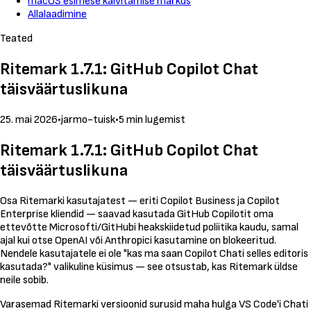
macOS esimese käivitamise märkus
Allalaadimine
Teated
Ritemark 1.7.1: GitHub Copilot Chat
täisväärtuslikuna
25. mai 2026
•
jarmo-tuisk
•
5 min lugemist
Ritemark 1.7.1: GitHub Copilot Chat
täisväärtuslikuna
Osa Ritemarki kasutajatest — eriti Copilot Business ja Copilot
Enterprise kliendid — saavad kasutada GitHub Copilotit oma
ettevõtte Microsofti/GitHubi heakskiidetud poliitika kaudu, samal
ajal kui otse OpenAI või Anthropici kasutamine on blokeeritud.
Nendele kasutajatele ei ole "kas ma saan Copilot Chati selles editoris
kasutada?" valikuline küsimus — see otsustab, kas Ritemark üldse
neile sobib.
Varasemad Ritemarki versioonid surusid maha hulga VS Code'i Chati