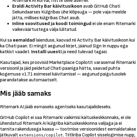
Ritemark AI kõrval, mitte selle asemel.
Eraldi Activity Bar käivitusikoon
avab GitHub Chati
Sekundaarses Külgribas ühe klõpsuga — pole vaja meelde
jätta, millises külgribas Chat asub.
Inline soovitused ja koodi toimingud
ei ole enam Ritemarki
vaikeväärtustega välja lülitatud.
Kui sa
eemaldad
laienduse, kaovad nii Activity Bar käivitusikoon kui
ka Chati paan. Ei mingit aegunud kirjet, jäänud Sign In nuppu ega
katkist vaadet.
Installi uuesti
ja need tulevad tagasi.
Kasutajad, kes proovisid Marketplace Copilotit varasemal Ritemarki
versioonil ja jäid peidetud Chati paaniga hätta, saavad puhta
kogemuse v1.7.1 esimesel käivitamisel — aegunud paigutusolek
parandatakse automaatselt.
Mis jääb samaks
Ritemark AI jääb esmaseks agentseks kasutajaliideseks.
GitHub Copilot ei saa Ritemarki vaikimisi käituskeskkonnaks, ei ole
ühendatud Ritemark AI külgriba käituskeskkonna valijaga ja ei
tarnita rakendusega kaasa — tootmise versioonidest eemaldatakse
jätkuvalt
. Tiitliriba Copilot sisselogimise nupp,
extensions/copilot