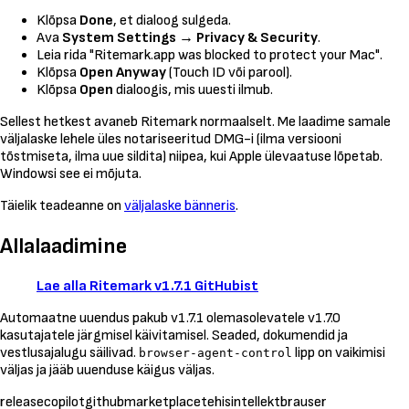
Klõpsa
Done
, et dialoog sulgeda.
Ava
System Settings → Privacy & Security
.
Leia rida
"Ritemark.app was blocked to protect your Mac"
.
Klõpsa
Open Anyway
(Touch ID või parool).
Klõpsa
Open
dialoogis, mis uuesti ilmub.
Sellest hetkest avaneb Ritemark normaalselt. Me laadime samale
väljalaske lehele üles notariseeritud DMG-i (ilma versiooni
tõstmiseta, ilma uue sildita) niipea, kui Apple ülevaatuse lõpetab.
Windowsi see ei mõjuta.
Täielik teadeanne on
väljalaske bänneris
.
Allalaadimine
Lae alla Ritemark v1.7.1 GitHubist
Automaatne uuendus pakub v1.7.1 olemasolevatele v1.7.0
kasutajatele järgmisel käivitamisel. Seaded, dokumendid ja
vestlusajalugu säilivad.
lipp on vaikimisi
browser-agent-control
väljas ja jääb uuenduse käigus väljas.
release
copilot
github
marketplace
tehisintellekt
brauser