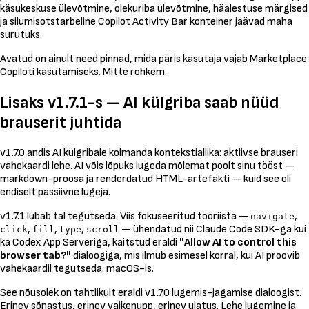
käsukeskuse ülevõtmine, olekuriba ülevõtmine, häälestuse märgised
ja silumisotstarbeline Copilot Activity Bar konteiner jäävad maha
surutuks.
Avatud on ainult need pinnad, mida päris kasutaja vajab Marketplace
Copiloti
kasutamiseks
. Mitte rohkem.
Lisaks v1.7.1-s — AI külgriba saab nüüd
brauserit juhtida
v1.7.0 andis AI külgribale kolmanda kontekstiallika: aktiivse brauseri
vahekaardi lehe. AI võis lõpuks lugeda mõlemat poolt sinu tööst —
markdown-proosa ja renderdatud HTML-artefakti — kuid see oli
endiselt passiivne lugeja.
v1.7.1 lubab tal tegutseda. Viis fokuseeritud tööriista —
,
navigate
,
,
,
— ühendatud nii Claude Code SDK-ga kui
click
fill
type
scroll
ka Codex App Serveriga, kaitstud eraldi
"Allow AI to control this
browser tab?"
dialoogiga, mis ilmub esimesel korral, kui AI proovib
vahekaardil tegutseda. macOS-is.
See nõusolek on tahtlikult eraldi v1.7.0 lugemis-jagamise dialoogist.
Erinev sõnastus, erinev vaikenupp, erinev ulatus. Lehe lugemine ja