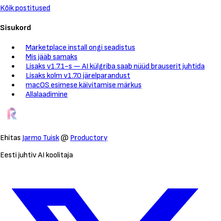
Kõik postitused
Sisukord
Marketplace install ongi seadistus
Mis jääb samaks
Lisaks v1.7.1-s — AI külgriba saab nüüd brauserit juhtida
Lisaks kolm v1.7.0 järelparandust
macOS esimese käivitamise märkus
Allalaadimine
Ehitas
Jarmo Tuisk
@
Productory
Eesti juhtiv AI koolitaja