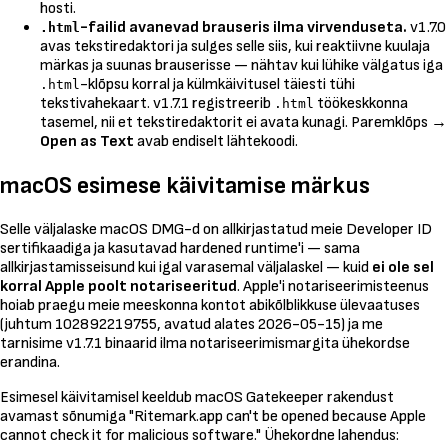
hosti.
-failid avanevad brauseris ilma virvenduseta.
v1.7.0
.html
avas tekstiredaktori ja sulges selle siis, kui reaktiivne kuulaja
märkas ja suunas brauserisse — nähtav kui lühike välgatus iga
-klõpsu korral ja külmkäivitusel täiesti tühi
.html
tekstivahekaart. v1.7.1 registreerib
töökeskkonna
.html
tasemel, nii et tekstiredaktorit ei avata kunagi. Paremklõps →
Open as Text
avab endiselt lähtekoodi.
macOS esimese käivitamise märkus
Selle väljalaske macOS DMG-d on allkirjastatud meie Developer ID
sertifikaadiga ja kasutavad hardened runtime'i — sama
allkirjastamisseisund kui igal varasemal väljalaskel — kuid
ei ole sel
korral Apple poolt notariseeritud
. Apple'i notariseerimisteenus
hoiab praegu meie meeskonna kontot abikõlblikkuse ülevaatuses
(juhtum 102892219755, avatud alates 2026-05-15) ja me
tarnisime v1.7.1 binaarid ilma notariseerimismargita ühekordse
erandina.
Esimesel käivitamisel keeldub macOS Gatekeeper rakendust
avamast sõnumiga
"Ritemark.app can't be opened because Apple
cannot check it for malicious software."
Ühekordne lahendus: