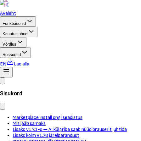
Avaleht
Funktsioonid
Kasutusjuhud
Võrdlus
Ressursid
EN
Lae alla
Sisukord
Marketplace install ongi seadistus
Mis jääb samaks
Lisaks v1.7.1-s — AI külgriba saab nüüd brauserit juhtida
Lisaks kolm v1.7.0 järelparandust