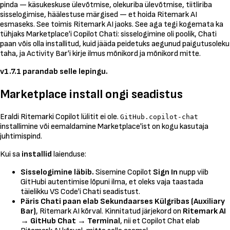
pinda — käsukeskuse ülevõtmise, olekuriba ülevõtmise, tiitliriba
sisselogimise, häälestuse märgised — et hoida Ritemark AI
esmaseks. See toimis Ritemark AI jaoks. See aga tegi kogemata ka
tühjaks Marketplace'i Copilot Chati: sisselogimine oli poolik, Chati
paan võis olla installitud, kuid jääda peidetuks aegunud paigutusoleku
taha, ja Activity Bar'i kirje ilmus mõnikord ja mõnikord mitte.
v1.7.1 parandab selle lepingu.
Marketplace install ongi seadistus
Eraldi Ritemarki Copilot lülitit ei ole.
GitHub.copilot-chat
installimine või eemaldamine Marketplace'ist on kogu kasutaja
juhtimispind.
Kui sa
installid
laienduse:
Sisselogimine läbib.
Sisemine Copilot
Sign In
nupp viib
GitHubi autentimise lõpuni ilma, et oleks vaja taastada
täielikku VS Code'i Chati seadistust.
Päris Chati paan elab Sekundaarses Külgribas (Auxiliary
Bar)
, Ritemark AI kõrval. Kinnitatud järjekord on
Ritemark AI
→ GitHub Chat → Terminal
, nii et Copilot Chat elab