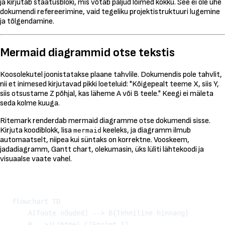
ja kirjutab staatusbloki, mis võtab paljud lõimed kokku. See ei ole ühe
dokumendi refereerimine, vaid tegeliku projektistruktuuri lugemine
ja tõlgendamine.
Mermaid diagrammid otse tekstis
Koosolekutel joonistatakse plaane tahvlile. Dokumendis pole tahvlit,
nii et inimesed kirjutavad pikki loeteluid: "Kõigepealt teeme X, siis Y,
siis otsustame Z põhjal, kas läheme A või B teele." Keegi ei mäleta
seda kolme kuuga.
Ritemark renderdab mermaid diagramme otse dokumendi sisse.
Kirjuta koodiblokk, lisa
keeleks, ja diagramm ilmub
mermaid
automaatselt, niipea kui süntaks on korrektne. Vooskeem,
jadadiagramm, Gantt chart, olekumasin, üks lüliti lähtekoodi ja
visuaalse vaate vahel.
Kopeeri
flowchart TD

    A[Toote nõuded] --> B{Tehniline hinnang}

    B -->|Lihtne| C[Sprint 1]
