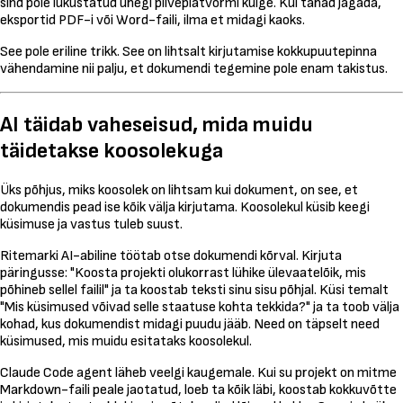
sind pole lukustatud ühegi pilveplatvormi külge. Kui tahad jagada,
eksportid PDF-i või Word-faili, ilma et midagi kaoks.
See pole eriline trikk. See on lihtsalt kirjutamise kokkupuutepinna
vähendamine nii palju, et dokumendi tegemine pole enam takistus.
AI täidab vaheseisud, mida muidu
täidetakse koosolekuga
Üks põhjus, miks koosolek on lihtsam kui dokument, on see, et
dokumendis pead ise kõik välja kirjutama. Koosolekul küsib keegi
küsimuse ja vastus tuleb suust.
Ritemarki AI-abiline töötab otse dokumendi kõrval. Kirjuta
päringusse: "Koosta projekti olukorrast lühike ülevaatelõik, mis
põhineb sellel failil" ja ta koostab teksti sinu sisu põhjal. Küsi temalt
"Mis küsimused võivad selle staatuse kohta tekkida?" ja ta toob välja
kohad, kus dokumendist midagi puudu jääb. Need on täpselt need
küsimused, mis muidu esitataks koosolekul.
Claude Code agent läheb veelgi kaugemale. Kui su projekt on mitme
Markdown-faili peale jaotatud, loeb ta kõik läbi, koostab kokkuvõtte