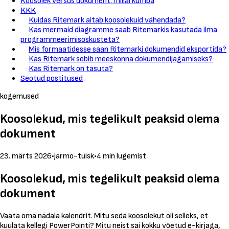
Koosolek versus dokument: millal kumba
KKK
Kuidas Ritemark aitab koosolekuid vähendada?
Kas mermaid diagramme saab Ritemarkis kasutada ilma
programmeerimisoskusteta?
Mis formaatidesse saan Ritemarki dokumendid eksportida?
Kas Ritemark sobib meeskonna dokumendijagamiseks?
Kas Ritemark on tasuta?
Seotud postitused
kogemused
Koosolekud, mis tegelikult peaksid olema
dokument
23. märts 2026
•
jarmo-tuisk
•
4 min lugemist
Koosolekud, mis tegelikult peaksid olema
dokument
Vaata oma nädala kalendrit. Mitu seda koosolekut oli selleks, et
kuulata kellegi PowerPointi? Mitu neist sai kokku võetud e-kirjaga,