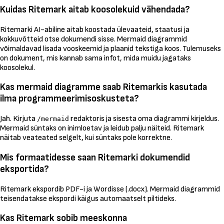
Kuidas Ritemark aitab koosolekuid vähendada?
Ritemarki AI-abiline aitab koostada ülevaateid, staatusi ja
kokkuvõtteid otse dokumendi sisse. Mermaid diagrammid
võimaldavad lisada vooskeemid ja plaanid tekstiga koos. Tulemuseks
on dokument, mis kannab sama infot, mida muidu jagataks
koosolekul.
Kas mermaid diagramme saab Ritemarkis kasutada
ilma programmeerimisoskusteta?
Jah. Kirjuta
redaktoris ja sisesta oma diagrammi kirjeldus.
/mermaid
Mermaid süntaks on inimloetav ja leidub palju näiteid. Ritemark
näitab veateated selgelt, kui süntaks pole korrektne.
Mis formaatidesse saan Ritemarki dokumendid
eksportida?
Ritemark ekspordib PDF-i ja Wordisse (.docx). Mermaid diagrammid
teisendatakse ekspordi käigus automaatselt piltideks.
Kas Ritemark sobib meeskonna