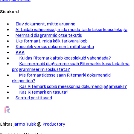
Sisukord
Elav dokument, mitte aruanne
AI täidab vaheseisud, mida muidu täidetakse koosolekuga
Mermaid diagrammid otse tekstis
Üks formaat, mida kõik tarkvara loeb
Koosolek versus dokument: millal kumba
KKK
Kuidas Ritemark aitab koosolekuid vähendada?
Kas mermaid diagramme saab Ritemarkis kasutada ilma
programmeerimisoskusteta?
Mis formaatidesse saan Ritemarki dokumendid
eksportida?
Kas Ritemark sobib meeskonna dokumendijagamiseks?
Kas Ritemark on tasuta?
Seotud postitused
Ehitas
Jarmo Tuisk
@
Productory