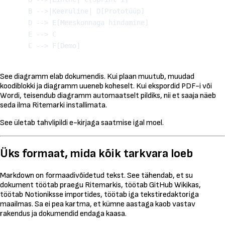
    B -->|Keeruline| D[Prototüüp]

    D --> E[Meeskonnaga hindamine]

    E --> C

See diagramm elab dokumendis. Kui plaan muutub, muudad
koodiblokki ja diagramm uueneb koheselt. Kui ekspordid PDF-i või
Wordi, teisendub diagramm automaatselt pildiks, nii et saaja näeb
seda ilma Ritemarki installimata.
See ületab tahvlipildi e-kirjaga saatmise igal moel.
Üks formaat, mida kõik tarkvara loeb
Markdown on formaadivõidetud tekst. See tähendab, et su
dokument töötab praegu Ritemarkis, töötab GitHub Wikikas,
töötab Notioniksse importides, töötab iga tekstiredaktoriga
maailmas. Sa ei pea kartma, et kümne aastaga kaob vastav
rakendus ja dokumendid endaga kaasa.