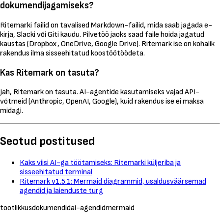
dokumendijagamiseks?
Ritemarki failid on tavalised Markdown-failid, mida saab jagada e-
kirja, Slacki või Giti kaudu. Pilvetöö jaoks saad faile hoida jagatud
kaustas (Dropbox, OneDrive, Google Drive). Ritemark ise on kohalik
rakendus ilma sisseehitatud koostöötöödeta.
Kas Ritemark on tasuta?
Jah, Ritemark on tasuta. AI-agentide kasutamiseks vajad API-
võtmeid (Anthropic, OpenAI, Google), kuid rakendus ise ei maksa
midagi.
Seotud postitused
Kaks viisi AI-ga töötamiseks: Ritemarki küljeriba ja
sisseehitatud terminal
Ritemark v1.5.1: Mermaid diagrammid, usaldusväärsemad
agendid ja laienduste turg
tootlikkus
dokumendid
ai-agendid
mermaid