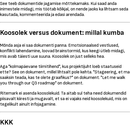
See teeb dokumentide jagamise mõttekamaks. Kui saad anda
inimestele midagi, mis töötab kõikjal, on nende jaoks ka lihtsam seda
kasutada, kommenteerida ja edasi arendada.
Koosolek versus dokument: millal kumba
Mõnda asja ei saa dokumenti panna. Emotsionaalsed vestlused,
konflikti lahendamine, loovad brainstormid, kus keegi ütleb midagi,
mis avab täiesti uue suuna. Koosolek on just selleks hea.
Aga "kolmapäevane tiimitihend", kus projektijuht loeb staatuseid
ette? See on dokument, millel lihtsalt pole kehta. "Stageering, et ma
saaksin teada, kas te olete graafikus?" on dokument. "Let me walk
you through our Q3 roadmap" on dokument.
Ritemark ei asenda koosolekuid. Ta aitab sul teha need dokumendid
piisavalt kiiresti ja mugavalt, et sa ei vajaks neid koosolekuid, mis on
tegelikult ainult infojagamine.
KKK