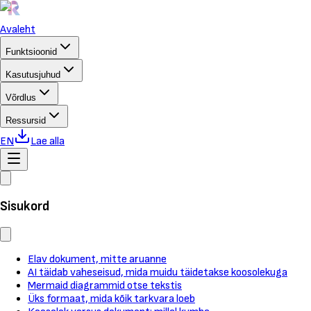
Avaleht
Funktsioonid
Kasutusjuhud
Võrdlus
Ressursid
EN
Lae alla
Sisukord
Elav dokument, mitte aruanne
AI täidab vaheseisud, mida muidu täidetakse koosolekuga
Mermaid diagrammid otse tekstis
Üks formaat, mida kõik tarkvara loeb