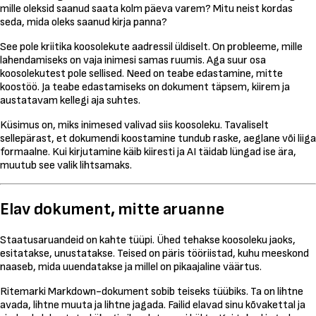
mille oleksid saanud saata kolm päeva varem? Mitu neist kordas
seda, mida oleks saanud kirja panna?
See pole kriitika koosolekute aadressil üldiselt. On probleeme, mille
lahendamiseks on vaja inimesi samas ruumis. Aga suur osa
koosolekutest pole sellised. Need on teabe edastamine, mitte
koostöö. Ja teabe edastamiseks on dokument täpsem, kiirem ja
austatavam kellegi aja suhtes.
Küsimus on, miks inimesed valivad siis koosoleku. Tavaliselt
sellepärast, et dokumendi koostamine tundub raske, aeglane või liiga
formaalne. Kui kirjutamine käib kiiresti ja AI täidab lüngad ise ära,
muutub see valik lihtsamaks.
Elav dokument, mitte aruanne
Staatusaruandeid on kahte tüüpi. Ühed tehakse koosoleku jaoks,
esitatakse, unustatakse. Teised on päris tööriistad, kuhu meeskond
naaseb, mida uuendatakse ja millel on pikaajaline väärtus.
Ritemarki Markdown-dokument sobib teiseks tüübiks. Ta on lihtne
avada, lihtne muuta ja lihtne jagada. Failid elavad sinu kõvakettal ja